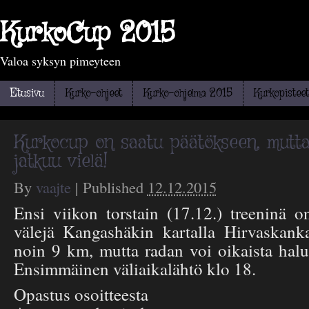
KurkoCup 2015
Valoa syksyn pimeyteen
Etusivu
Kurko-ohjeet
Kurko-ohjelma 2015
Kurkopisteet
Kurkocup on saatu päätökseen, mutta
jatkuu vielä!
By
vaajte
|
Published
12.12.2015
Ensi viikon torstain (17.12.) treeninä o
välejä Kangashäkin kartalla Hirvaskanka
noin 9 km, mutta radan voi oikaista halu
Ensimmäinen väliaikalähtö klo 18.
Opastus osoitteesta