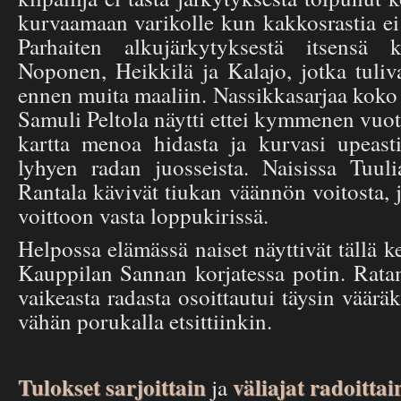
kurvaamaan varikolle kun kakkosrastia e
Parhaiten alkujärkytyksestä itsensä 
Noponen, Heikkilä ja Kalajo, jotka tuliva
ennen muita maaliin. Nassikkasarjaa kok
Samuli Peltola näytti ettei kymmenen vuo
kartta menoa hidasta ja kurvasi upeasti 
lyhyen radan juosseista. Naisissa Tuul
Rantala kävivät tiukan väännön voitosta, 
voittoon vasta loppukirissä.
Helpossa elämässä naiset näyttivät tällä k
Kauppilan Sannan korjatessa potin. Ratam
vaikeasta radasta osoittautui täysin vääräk
vähän porukalla etsittiinkin.
Tulokset sarjoittain
väliajat radoittai
ja