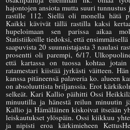
hajontojen ansiota mutta suuri tunnustus
rastille 112. Siellä oli monella hätä 
Kaikki kävivät tällä rastilla kaksi kert
hupeloimaan sen parissa aikaa mole
Statistiikoille tiedoksi, että ensimmäisellä
saapuvista 20 suunnistajasta 3 naulasi rast
prosentti oli parempi, 6/17. Ulkopuoline
että kartassa on tuossa kohtaa jotai
ratamestari kiistää jyrkästi väitteen. Hän
kanssa pitäneensä palaveria ko. alueen kar
on absoluuttista briljanssia. Erot kärkiko
selkeät. Kari Kallio päihitti Ossi Heikkil
minuutilla ja hänestä reilun minuutin 
Kallio ja Hämäläinen kiskoivat itseään y
leiskautukset ylöspäin. Ossi kiikkuu yhte
ja nipisti eroa kärkimieheen KettusH