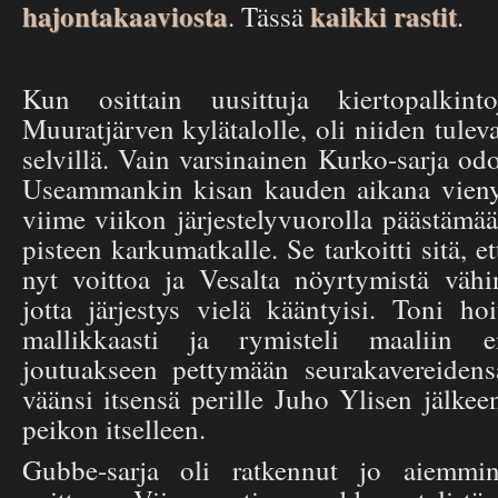
hajontakaaviosta
kaikki rastit
. Tässä
.
Kun osittain uusittuja kiertopalkinto
Muuratjärven kylätalolle, oli niiden tuleva
selvillä. Vain varsinainen Kurko-sarja odo
Useammankin kisan kauden aikana vienyt
viime viikon järjestelyvuorolla päästämä
pisteen karkumatkalle. Se tarkoitti sitä, et
nyt voittoa ja Vesalta nöyrtymistä väh
jotta järjestys vielä kääntyisi. Toni h
mallikkaasti ja rymisteli maaliin 
joutuakseen pettymään seurakavereiden
väänsi itsensä perille Juho Ylisen jälke
peikon itselleen.
Gubbe-sarja oli ratkennut jo aiemmi