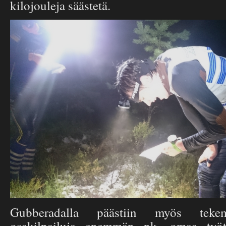
kilojouleja säästetä.
Gubberadalla päästiin myös tekem
osakilpailuja enemmän nk. omaa työ