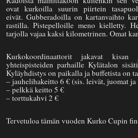
Radoista mainittakoon kuitenkin sen ve
ovat kurkoilla suurin piirtein tasapuol
eivät. Gubberadoilla on kartanvaihto kar
rastilla. Pistepelloille meno kielletty. 
tarjolla vajaa kaksi kilometrinen. Omat k
Kurkokoordinaattorit jakavat kisan 
yhteispisteiden parhaille Kylätalon sisä
Kyläyhdistys on paikalla ja buffetista on ta
– jauhelihakeitto 6 € (sis. leivät, juomat ja
– pelkkä keitto 5 €
– torttukahvi 2 €
Tervetuloa tämän vuoden Kurko Cupin fin