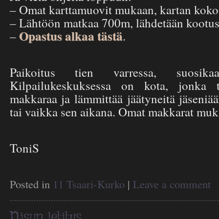
– Omat karttamuovit mukaan, kartan koko
– Lähtöön matkaa 700m, lähdetään kootus
Opastus alkaa tästä
–
.
Paikoitus tien varressa, suosika
Kilpailukeskuksessa on kota, jonka t
makkaraa ja lämmittää jäätyneitä jäseniää
tai vaikka sen aikana. Omat makkarat muk
ToniS
Posted in
11 Tsaari-Kurko
|
Leave a comment
Nisun letitys