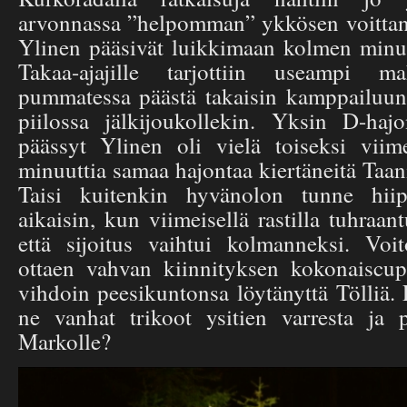
arvonnassa ”helpomman” ykkösen voittanee
Ylinen pääsivät luikkimaan kolmen minu
Takaa-ajajille tarjottiin useampi ma
pummatessa päästä takaisin kamppailuun, 
piilossa jälkijoukollekin. Yksin D-haj
päässyt Ylinen oli vielä toiseksi viimei
minuuttia samaa hajontaa kiertäneitä Taanil
Taisi kuitenkin hyvänolon tunne hiip
aikaisin, kun viimeisellä rastilla tuhraan
että sijoitus vaihtui kolmanneksi. Voi
ottaen vahvan kiinnityksen kokonaiscup
vihdoin peesikuntonsa löytänyttä Tölliä.
ne vanhat trikoot ysitien varresta ja p
Markolle?