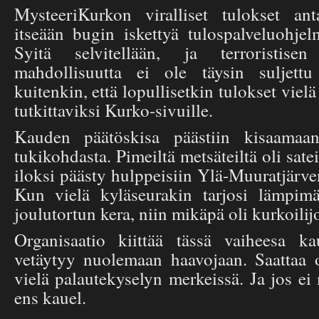
MysteeriKurkon viralliset tulokset ant
itseään bugin iskettyä tulospalveluohje
Syitä selvitellään, ja terroristise
mahdollisuutta ei ole täysin suljett
kuitenkin, että lopullisetkin tulokset viel
tutkittaviksi Kurko-sivuille.
Kauden päätöskisa päästiin kisaamaan
tukikohdasta. Pimeiltä metsäteiltä oli sate
iloksi päästy hulppeisiin Ylä-Muuratjärven
Kun vielä kyläseurakin tarjosi lämpimä
joulutortun kera, niin mikäpä oli kurkoilij
Organisaatio kiittää tässä vaiheesa kau
vetäytyy nuolemaan haavojaan. Saattaa 
vielä palautekyselyn merkeissä. Ja jos ei
ens kauel.