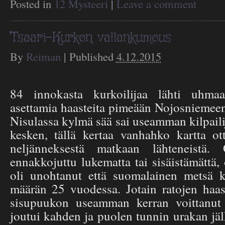
Posted in
12 Mysteeri
|
Leave a comment
Tsaari-Kurkon vallankumous
By
Reiman
|
Published
4.12.2015
84 innokasta kurkoilijaa lähti uhmaa
asettamia haasteita pimeään Nojosniemeen
Nisulassa kylmä sää sai useamman kilpaili
kesken, tällä kertaa vanhahko kartta ot
neljänneksestä matkaan lähteneistä. 
ennakkojuttu lukematta tai sisäistämättä, 
oli unohtanut että suomalainen metsä 
määrän 25 vuodessa. Jotain ratojen haast
sisupuukon useamman kerran voittanut
joutui kahden ja puolen tunnin urakan jä