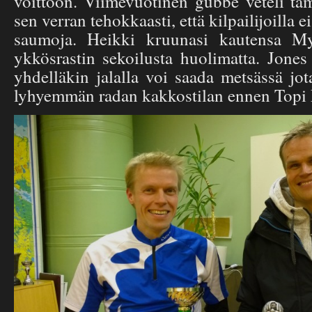
voittoon. Viimevuotinen gubbe veteli tä
sen verran tehokkaasti, että kilpailijoilla 
saumoja. Heikki kruunasi kautensa Mys
ykkösrastin sekoilusta huolimatta. Jones
yhdelläkin jalalla voi saada metsässä jo
lyhyemmän radan kakkostilan ennen Topi