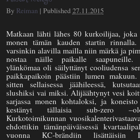
By
Reiman
|
Published
27.11.2015
Matkaan lähti lähes 80 kurkoilijaa, jo
monen tämän kauden startin rinnalla.
varsinkin alavilla mailla niin märkä ja pim
nostaa näille paikalle saapuneille
ylänkömaa oli säilyttänyt cooliudensa se
paikkapaikoin päästiin lumen makuun. 
sitten sellaisessa jäähileessä, kutsut
slushiksi vai miksi. Alijäähtynyt vesi koi
sarjassa monen kohtaloksi, ja koneisto 
kestänyt tällaisia sub-zero –olo
Kurkotoimikunnan vuosikalenterivastaava
ehdottikin tämänpäiväisessä kvartaalipal
vuonna KC-brändiin lisättäisiin La