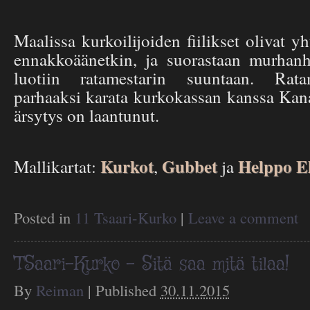
Maalissa kurkoilijoiden fiilikset olivat y
ennakkoäänetkin, ja suorastaan murhanh
luotiin ratamestarin suuntaan. Rata
parhaaksi karata kurkokassan kanssa Kana
ärsytys on laantunut.
Kurkot
Gubbet
Helppo E
Mallikartat:
,
ja
Posted in
11 Tsaari-Kurko
|
Leave a comment
TSaari-Kurko – Sitä saa mitä tilaa!
By
Reiman
|
Published
30.11.2015