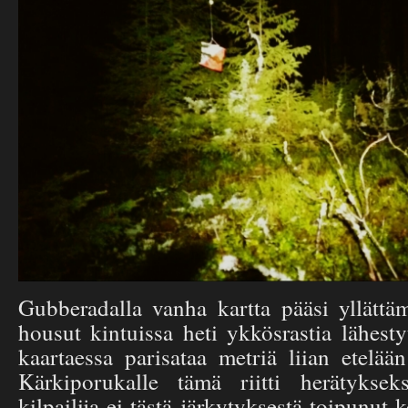
Gubberadalla vanha kartta pääsi yllätt
housut kintuissa heti ykkösrastia lähest
kaartaessa parisataa metriä liian etelää
Kärkiporukalle tämä riitti herätykse
kilpailija ei tästä järkytyksestä toipunut 