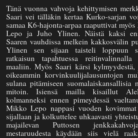
Tänä vuonna vahvoja kehittymisen merkk
Saari vei tälläkin kertaa Kurko-sarjan v
samaa K6-hajonta-arpaa raaputtivat myös
Lepo ja Juho Ylinen. Näistä kaksi en
Saaren vauhdissa melkein kakkosvälin pu
Ylinen sen sijaan taisteli loppuun s
ratkaisun tapahtuessa reitinvalinnalla 
maaliin. Myös Saari kärsi kylmyydestä, j
oikeammin korvinkuulijalausuntojen muk
sulana pitämiseen suomalaiskansallisia
mitoin. Isiensä mailla kisaillut Al
kolmanneksi ennen pimeydessä vaeltanu
Mikko Lepo nappasi vuoden kovimmat p
sijallaan ja kolkuttelee uhkaavasti yhteist
majailevan Puttosen jenkkakahvoj
mestaruudesta käydään siis vielä raa