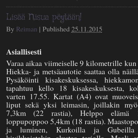
Lisää Nisua pöytään!
By
Reiman
|
Published
25.11.2015
Asiallisesti
Varaa aikaa viimeiselle 9 kilometrille kun 
Hiekka- ja metsäautotie saattaa olla näillä
Pysäköinti kisakeskuksessa, hiekkamon
tapahtuu kello 18 kisakeskuksesta, k
varten 17.55. Kartat (A4) ovat muoveis
liput sekä yksi leimasin, joillakin myö
7,3km (22 rastia), Helppo elämä 1
loppupoppoo 5,4km (18 rastia). Maastopo
ja luminen, Kurkoilla ja Gubeill
kivikkoistakin alustaa tarjolla. Maali 