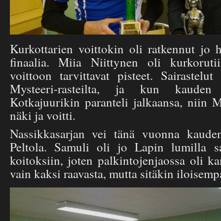
Kurkottarien voittokin oli ratkennut jo 
finaalia. Miia Niittynen oli kurkoruti
voittoon tarvittavat pisteet. Sairastelu
Mysteeri-rasteilta, ja kun kaude
Kotkajuurikin paranteli jalkaansa, niin M
näki ja voitti.
Nassikkasarjan vei tänä vuonna kaude
Peltola. Samuli oli jo Lapin lumilla s
koitoksiin, joten palkintojenjaossa oli 
vain kaksi raavasta, mutta sitäkin iloisemp