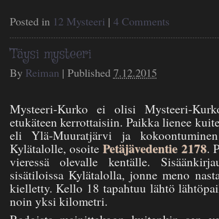
Posted in
12 Mysteeri
|
4 Comments
Täysi mysteeri
By
Reiman
|
Published
7.12.2015
Mysteeri-Kurko ei olisi Mysteeri-Kurko
etukäteen kerrottaisiin. Paikka lienee kuit
eli Ylä-Muuratjärvi ja kokoontuminen
Petäjävedentie 2178
Kylätalolle, osoite
. 
vieressä olevalle kentälle. Sisäänkirj
sisätiloissa Kylätalolla, jonne meno nast
kielletty. Kello 18 tapahtuu lähtö lähtöpa
noin yksi kilometri.