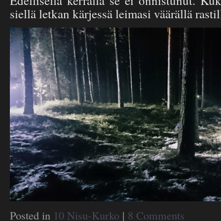
Edellisellä kerralla se ei onnistunut. K
siellä letkan kärjessä leimasi väärällä rastil
Posted in
10 Nisu-Kurko
|
8 Comments