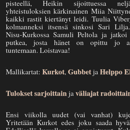
pisteellä, Heikin sijoittuessa nelj
yhteistuloksien kärkinainen Miia Niitty
kaikki rastit kiertänyt leidi. Tuulia Viber
kolmanneksi itsensä sinkosi Sari Lilja
Nisu-Kurkossa Samuli Peltola ja jatkoi
putkea, josta hänet on opittu jo a
tuntemaan. Loistavaa!
Kurkot
Gubbet
Helppo E
Mallikartat:
,
ja
Tulokset sarjoittain
väliajat radoittai
ja
Ensi viikolla uudet (vai vanhat) kuj
Yritetään Kurkot edes joku saada hyväk