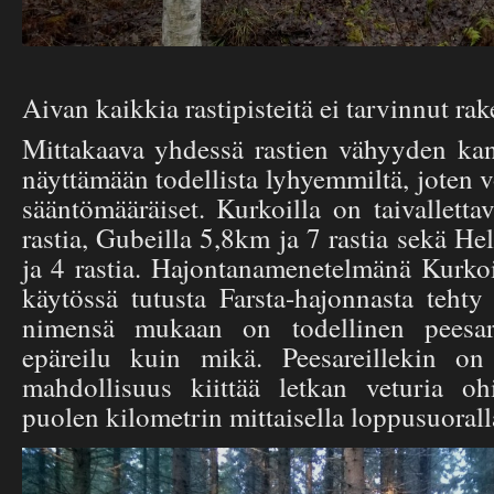
Aivan kaikkia rastipisteitä ei tarvinnut ra
Mittakaava yhdessä rastien vähyyden ka
näyttämään todellista lyhyemmiltä, joten vo
sääntömääräiset. Kurkoilla on taivallett
rastia, Gubeilla 5,8km ja 7 rastia sekä H
ja 4 rastia. Hajontanamenetelmänä Kurko
käytössä tutusta Farsta-hajonnasta tehty
nimensä mukaan on todellinen peesari
epäreilu kuin mikä. Peesareillekin on
mahdollisuus kiittää letkan veturia oh
puolen kilometrin mittaisella loppusuorall