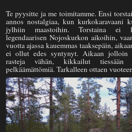
Te pyysitte ja me toimitamme. Ensi torst
annos nostalgiaa, kun kurkokaravaani 
jylhiin maastoihin. Torstaina ei k
legendaarisen Nojoskurkon aikoihin, vaa
vuotta ajassa kauemmas taaksepäin, aikaan
ei ollut edes syntynyt. Aikaan jolloin r
rasteja vähän, kikkailut tiessää
pelkäämättömiä. Tarkalleen ottaen vuotee