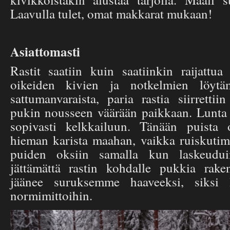
Laavulla tulet, omat makkarat mukaan!
Asiattomasti
Rastit saatiin kuin saatiinkin raijattu
oikeiden kivien ja notkelmien löyt
sattumanvaraista, paria rastia siirret
pukin nousseen väärään paikkaan. Lunta 
sopivasti kelkkailuun. Tänään puista 
hieman karista maahan, vaikka ruiskutimm
puiden oksiin samalla kun laskeudui
jättämättä rastin kohdalle pukkia rake
jäänee suruksemme haaveeksi, siksi 
normimittoihin.