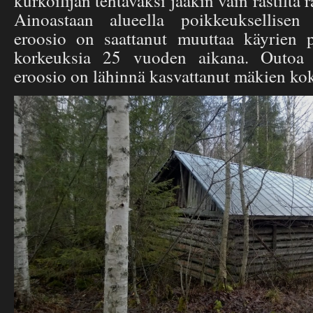
kurkoilijan tehtäväksi jääkin vain rastilta 
Ainoastaan alueella poikkeuksellisen
eroosio on saattanut muuttaa käyrien 
korkeuksia 25 vuoden aikana. Outoa 
eroosio on lähinnä kasvattanut mäkien ko