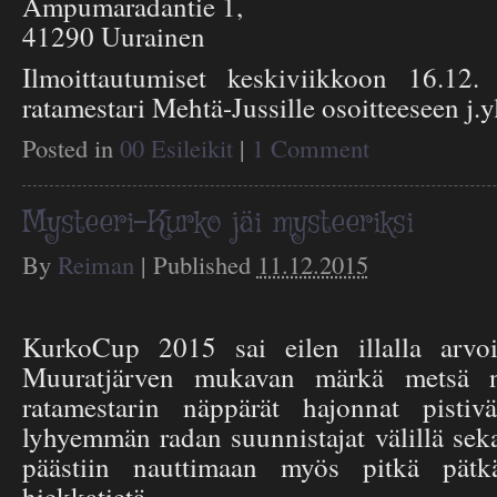
Ampumaradantie 1,
41290 Uurainen
Ilmoittautumiset keskiviikkoon 16.12
ratamestari Mehtä-Jussille osoitteeseen j.
Posted in
00 Esileikit
|
1 Comment
Mysteeri-Kurko jäi mysteeriksi
By
Reiman
|
Published
11.12.2015
KurkoCup 2015 sai eilen illalla arvo
Muuratjärven mukavan märkä metsä nä
ratamestarin näppärät hajonnat pistiv
lyhyemmän radan suunnistajat välillä sek
päästiin nauttimaan myös pitkä pätkä
hiekkatietä.