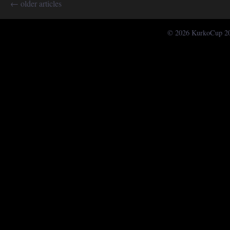
←
older articles
© 2026 KurkoCup 2015