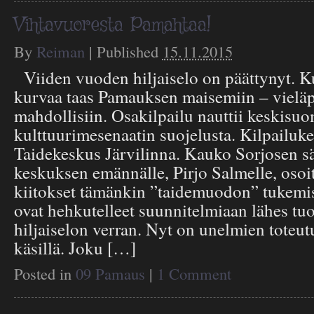
Vihtavuoresta Pamahtaa!
By
Reiman
|
Published
15.11.2015
Viiden vuoden hiljaiselo on päättynyt. K
kurvaa taas Pamauksen maisemiin – vielä
mahdollisiin. Osakilpailu nauttii keskisu
kulttuurimesenaatin suojelusta. Kilpailuk
Taidekeskus Järvilinna. Kauko Sorjosen sä
keskuksen emännälle, Pirjo Salmelle, os
kiitokset tämänkin ”taidemuodon” tukemis
ovat hehkutelleet suunnitelmiaan lähes tu
hiljaiselon verran. Nyt on unelmien toteu
käsillä. Joku […]
Posted in
09 Pamaus
|
1 Comment