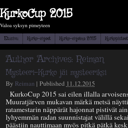
KurkoCup 2015
Valoa syksyn pimeyteen
Etusivu
Kurko-ohjeet
Kurko-ohjelma 2015
Kurkopisteet
Author Archives:
Reiman
Mysteeri-Kurko jäi mysteeriksi
By
Reiman
|
Published
11.12.2015
KurkoCup 2015 sai eilen illalla arvoisens
Muuratjärven mukavan märkä metsä näytti 
ratamestarin näppärät hajonnat pistivät ai
lyhyemmän radan suunnistajat välillä seka
päästiin nauttimaan myös pitkä pätkä kesk