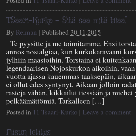
Posted in
11 Tsaari-Kurko
|
Leave a comment
TSaari-Kurko – Sitä saa mitä tilaa!
By
Reiman
|
Published
30.11.2015
Te pyysitte ja me toimitamme. Ensi torst
annos nostalgiaa, kun kurkokaravaani ku
jylhiin maastoihin. Torstaina ei kuitenkaan
legendaarisen Nojoskurkon aikoihin, vaan
vuotta ajassa kauemmas taaksepäin, aikaan
ei ollut edes syntynyt. Aikaan jolloin radat
rasteja vähän, kikkailut tiessään ja miehet 
pelkäämättömiä. Tarkalleen […]
Posted in
11 Tsaari-Kurko
|
Leave a comment
Nisun letitys