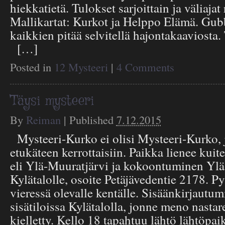
hiekkatietä. Tulokset sarjoittain ja väliajat
Mallikartat: Kurkot ja Helppo Elämä. Gu
kaikkien pitää selvitellä hajontakaaviosta. 
[…]
Posted in
12 Mysteeri
|
4 Comments
Täysi mysteeri
By
Reiman
|
Published
7.12.2015
Mysteeri-Kurko ei olisi Mysteeri-Kurko, jo
etukäteen kerrottaisiin. Paikka lienee kuit
eli Ylä-Muuratjärvi ja kokoontuminen Yl
Kylätalolle, osoite Petäjävedentie 2178. P
vieressä olevalle kentälle. Sisäänkirjautu
sisätiloissa Kylätalolla, jonne meno nastar
kielletty. Kello 18 tapahtuu lähtö lähtöpai