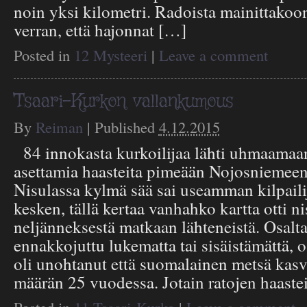
noin yksi kilometri. Radoista mainittakoo
verran, että hajonnat […]
Posted in
12 Mysteeri
|
Leave a comment
Tsaari-Kurkon vallankumous
By
Reiman
|
Published
4.12.2015
84 innokasta kurkoilijaa lähti uhmaamaan
asettamia haasteita pimeään Nojosniemeen.
Nisulassa kylmä sää sai useamman kilpaili
kesken, tällä kertaa vanhahko kartta otti n
neljänneksestä matkaan lähteneistä. Osalta
ennakkojuttu lukematta tai sisäistämättä, o
oli unohtanut että suomalainen metsä kas
määrän 25 vuodessa. Jotain ratojen haaste