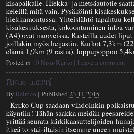
kisapaikalle. Hiekka- ja metsäautotie saatta
keleillä mitä vain. Pysäköinti kisakeskukse
hiekkamontussa. Yhteislähtö tapahtuu kel
kisakeskuksesta, kokoontuminen infoa var
(A4) ovat muoveissa. Rasteilla uudet liput
joillakin myös heijastin. Kurkot 7,3km (22
elämä 1,9km (9 rastia), loppupoppoo 5,4
Posted in
10 Nisu-Kurko
|
Leave a comment
Nisua uuniin!
By
Reiman
|
Published
23.11.2015
Kurko Cup saadaan vihdoinkin polkaistu
käyntiin! Tähän saakka meidän peesareiden
yrittää seurata kärkikaasuttelijoiden hunaja
itkeä torstai-iltaisin itsemme uneen muiste