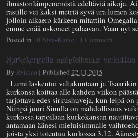
ilmastonlämpenemistä edeltäviä aikoja. Aiko
rastille vei kaksi metriä syvä ura lumen ke
jolloin aikaero kärkeen mitattiin Omegalla
emme enää uskoneet palaavan. Vaan nyt s
Posted in
10 Nisu-Kurko
|
1 Comment
Kurkokansalla mahdollisuus vaikuttaa
By
Reiman
|
Published
22.11.2015
Lumi laskeutui valtakuntaan ja Tsaarikin t
kurkonsa koittaa alle kahden viikon pääst
tarjottava edes sirkushuveja, kun leipä on
Niinpä juuri Sinulla on mahdollisuus vaiku
kurkossa tarjoilaan kurkokansan nautittava
antamaan äänesi mieluisimmalle vaihtoehd
joista yksi toteutuu kurkossa 3.12. Äänest