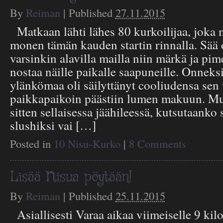
By
Reiman
|
Published
27.11.2015
Matkaan lähti lähes 80 kurkoilijaa, jok
monen tämän kauden startin rinnalla. Sää 
varsinkin alavilla mailla niin märkä ja pime
nostaa näille paikalle saapuneille. Onneks
ylänkömaa oli säilyttänyt cooliudensa sen 
paikkapaikoin päästiin lumen makuun. Muu
sitten sellaisessa jäähileessä, kutsutaanko
slushiksi vai […]
Posted in
10 Nisu-Kurko
|
8 Comments
Lisää Nisua pöytään!
By
Reiman
|
Published
25.11.2015
Asiallisesti Varaa aikaa viimeiselle 9 kil