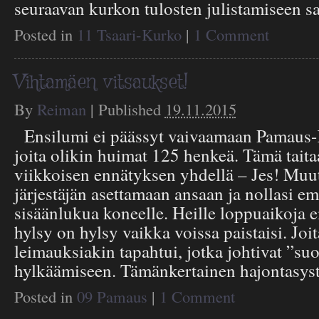
seuraavan kurkon tulosten julistamiseen s
Posted in
11 Tsaari-Kurko
|
1 Comment
Vihtamäen vitsaukset!
By
Reiman
|
Published
19.11.2015
Ensilumi ei päässyt vaivaamaan Pamaus-K
joita olikin huimat 125 henkeä. Tämä taita
viikkoisen ennätyksen yhdellä – Jes! Muu
järjestäjän asettamaan ansaan ja nollasi em
sisäänlukua koneelle. Heille loppuaikoja 
hylsy on hylsy vaikka voissa paistaisi. Joi
leimauksiakin tapahtui, jotka johtivat ”su
hylkäämiseen. Tämänkertainen hajontasys
Posted in
09 Pamaus
|
1 Comment