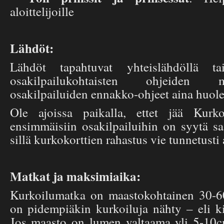
aloittelijoille
Lähdöt:
Lähdöt tapahtuvat yhteislähdöllä tai
osakilpailukohtaisten ohjeiden 
osakilpailuiden ennakko-ohjeet aina huole
Ole ajoissa paikalla, ettet jää Kurko
ensimmäisiin osakilpailuihin on syytä sa
sillä kurkokorttien rahastus vie tunnetusti 
Matkat ja maksimiaika:
Kurkoilumatka on maastokohtainen 30-6
on pidempiäkin kurkoiluja nähty – eli k
Jos maasto on lumen valtaama yli 5-10c