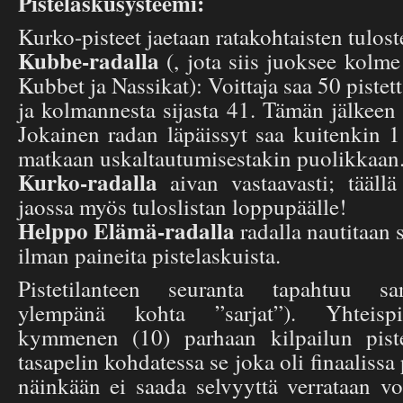
Pistelaskusysteemi:
Kurko-pisteet jaetaan ratakohtaisten tulost
Kubbe-radalla
(, jota siis juoksee kolme 
Kubbet ja Nassikat): Voittaja saa 50 pistettä
ja kolmannesta sijasta 41. Tämän jälkeen 
Jokainen radan läpäissyt saa kuitenkin 1
matkaan uskaltautumisestakin puolikkaan
Kurko-radalla
aivan vastaavasti; täällä
jaossa myös tuloslistan loppupäälle!
Helppo Elämä-radalla
radalla nautitaan 
ilman paineita pistelaskuista.
Pistetilanteen seuranta tapahtuu sar
ylempänä kohta ”sarjat”). Yhteispis
kymmenen (10) parhaan kilpailun pistee
tasapelin kohdatessa se joka oli finaalissa
näinkään ei saada selvyyttä verrataan voi