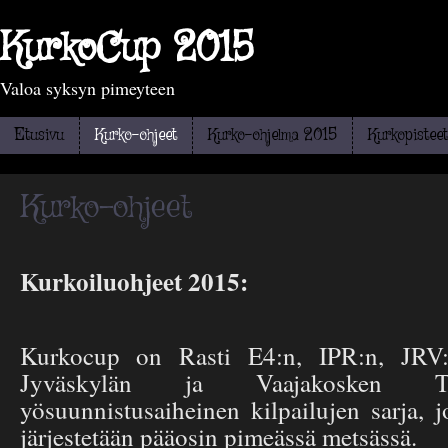
KurkoCup 2015
Valoa syksyn pimeyteen
Etusivu
Kurko-ohjeet
Kurko-ohjelma 2015
Kurkopisteet
Kurko-ohjeet
Kurkoiluohjeet 2015:
Kurkocup on Rasti E4:n, IPR:n, JRV:
Jyväskylän ja Vaajakosken Te
yösuunnistusaiheinen kilpailujen sarja, 
järjestetään pääosin pimeässä metsässä.