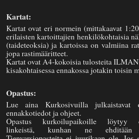
Kartat:
Kartat ovat eri normein (mittakaavat 1:2
erilaisten kartoittajien henkilökohtaisia 
(taideteoksia) ja kartoissa on valmiina ra
jopa rastimääritteet.
Kartat ovat A4-kokoisia tulosteita ILMAN
kisakohtaisessa ennakossa jotakin toisin m
Opastus:
Lue aina Kurkosivuilla julkaistavat os
ennakkotiedot ja ohjeet.
Opastus kurkoilupaikoille löytyy osa
linkeistä, kunhan ne ehditään 
Tienvarsiopasteita ei juurikaan ole. Jos