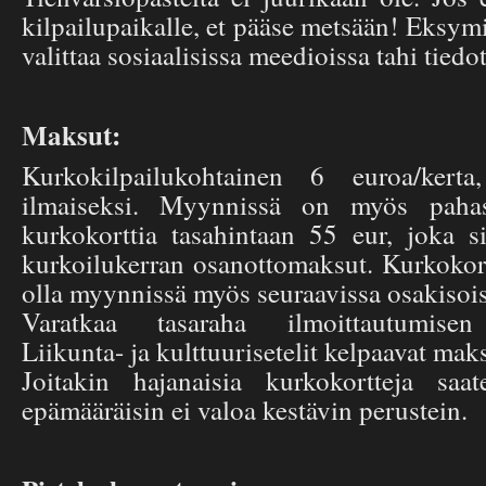
kilpailupaikalle, et pääse metsään! Eksym
valittaa sosiaalisissa meedioissa tahi tiedo
Maksut:
Kurkokilpailukohtainen 6 euroa/kerta
ilmaiseksi. Myynnissä on myös pahast
kurkokorttia tasahintaan 55 eur, joka s
kurkoilukerran osanottomaksut. Kurkokort
olla myynnissä myös seuraavissa osakisois
Varatkaa tasaraha ilmoittautumisen
Liikunta- ja kulttuurisetelit kelpaavat mak
Joitakin hajanaisia kurkokortteja saa
epämääräisin ei valoa kestävin perustein.