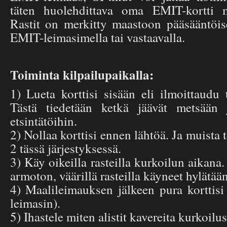
täten huolehdittava oma EMIT-kortti 
Rastit on merkitty maastoon pääsääntöise
EMIT-leimasimella tai vastaavalla.
Toiminta kilpailupaikalla:
1) Lueta korttisi sisään eli ilmoittaudu 
Tästä tiedetään ketkä jäävät metsään
etsintätöihin.
2) Nollaa korttisi ennen lähtöä. Ja muista 
2 tässä järjestyksessä.
3) Käy oikeilla rasteilla kurkoilun aikana.
armoton, väärillä rasteilla käyneet hylätää
4) Maalileimauksen jälkeen pura korttisi
leimasin).
5) Ihastele miten alistit kavereita kurkoilu