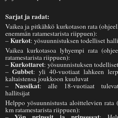
Sarjat ja radat:
Vaikea ja pitkähkö kurkotason rata (ohjeell
enemmän ratamestarista riippuen):
Kurkot
–
: yösuunnistuksen todelliset halli
Vaikea kurkotasoa lyhyempi rata (ohjee
ratamestarista riippuen):
Kurkottaret
–
: yösuunnistuksen todelliset 
Gubbet
–
: yli 40-vuotiaat lahkeen lerp
kaltaistensa joukkoon kuuluvat
Nassikat
–
: alle 18-vuotiaat tuleva
hallitsijat
Helppo yösuunnistusta aloittelevien rata (
km ratamestarista riippuen):
Yön prinssit ja prinsessat
–
: Hel