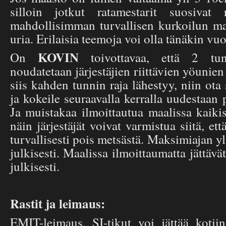
silloin jotkut ratamestarit suosivat 
mahdollisimman turvallisen kurkoilun ma
uria. Erilaisia teemoja voi olla tänäkin vuo
KOVIN
On
toivottavaa, että 2 tun
noudatetaan järjestäjien riittävien yöunien
siis kahden tunnin raja lähestyy, niin ota
ja kokeile seuraavalla kerralla uudestaan
Ja muistakaa ilmoittautua maalissa kaikis
näin järjestäjät voivat varmistua siitä, ett
turvallisesti pois metsästä. Maksimiajan yl
julkisesti. Maalissa ilmoittaumatta jätt
julkisesti.
Rastit ja leimaus:
EMIT-leimaus, SI-tikut voi jättää kotiin