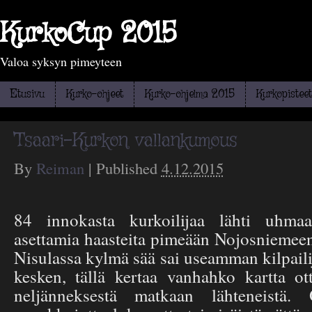
KurkoCup 2015
Valoa syksyn pimeyteen
Etusivu
Kurko-ohjeet
Kurko-ohjelma 2015
Kurkopisteet
Tsaari-Kurkon vallankumous
By
Reiman
|
Published
4.12.2015
84 innokasta kurkoilijaa lähti uhmaa
asettamia haasteita pimeään Nojosniemeen
Nisulassa kylmä sää sai useamman kilpaili
kesken, tällä kertaa vanhahko kartta ot
neljänneksestä matkaan lähteneistä. 