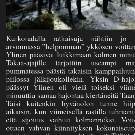
Kurkoradalla ratkaisuja nähtiin jo y
arvonnassa ”helpomman” ykkösen voittanee
Ylinen pääsivät luikkimaan kolmen minu
Takaa-ajajille tarjottiin useampi ma
pummatessa päästä takaisin kamppailuun, 
piilossa jälkijoukollekin. Yksin D-haj
päässyt Ylinen oli vielä toiseksi viimei
minuuttia samaa hajontaa kiertäneitä Taanil
Taisi kuitenkin hyvänolon tunne hiip
aikaisin, kun viimeisellä rastilla tuhraan
että sijoitus vaihtui kolmanneksi. Voi
ottaen vahvan kiinnityksen kokonaiscup