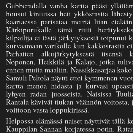
Gubberadalla vanha kartta pääsi yllätt
housut kintuissa heti ykkösrastia lähest
kaartaessa parisataa metriä liian etelää
Kärkiporukalle tämä riitti herätykse
kilpailija ei tästä järkytyksestä toipunut 
kurvaamaan varikolle kun kakkosrastia e
Parhaiten alkujärkytyksestä itsensä 
Noponen, Heikkilä ja Kalajo, jotka tuliva
ennen muita maaliin. Nassikkasarjaa kok
Samuli Peltola näytti ettei kymmenen vuo
kartta menoa hidasta ja kurvasi upeasti 
lyhyen radan juosseista. Naisissa Tuul
Rantala kävivät tiukan väännön voitosta, 
voittoon vasta loppukirissä.
Helpossa elämässä naiset näyttivät tällä k
Kauppilan Sannan korjatessa potin. Ratam