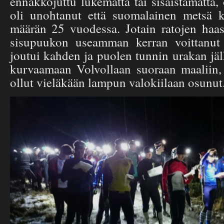
ennakkojuttu lukematta tai sisäistämättä, 
oli unohtanut että suomalainen metsä 
määrän 25 vuodessa. Jotain ratojen haast
sisupuukon useamman kerran voittanut
joutui kahden ja puolen tunnin urakan jä
kurvaamaan Volvollaan suoraan maaliin,
ollut vieläkään lampun valokiilaan osunut