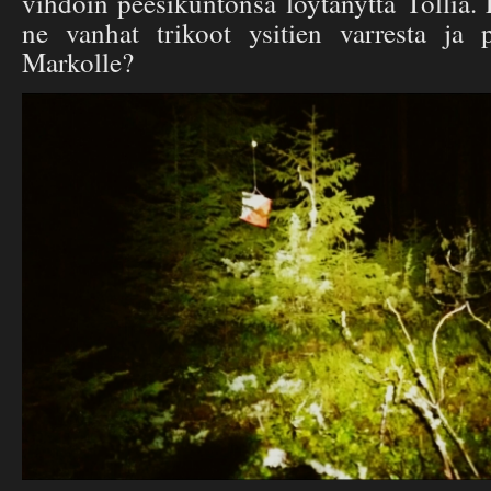
vihdoin peesikuntonsa löytänyttä Tölliä.
ne vanhat trikoot ysitien varresta ja p
Markolle?