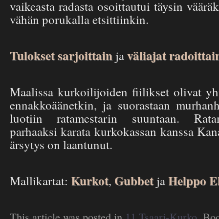
vaikeasta radasta osoittautui täysin vääräk
vähän porukalla etsittiinkin.
Tulokset sarjoittain
väliajat radoittai
ja
Maalissa kurkoilijoiden fiilikset olivat y
ennakkoäänetkin, ja suorastaan murhanh
luotiin ratamestarin suuntaan. Rata
parhaaksi karata kurkokassan kanssa Kana
ärsytys on laantunut.
Kurkot
Gubbet
Helppo E
Mallikartat:
,
ja
This article was posted in
11 Tsaari-Kurko
. Bo