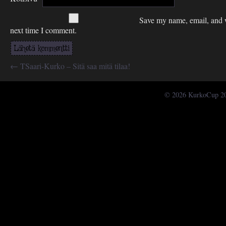
Save my name, email, and w
next time I comment.
←
TSaari-Kurko – Sitä saa mitä tilaa!
© 2026 KurkoCup 2015