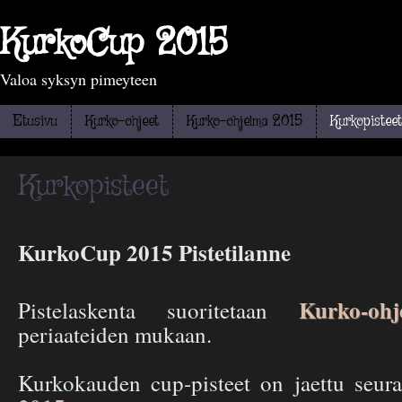
KurkoCup 2015
Valoa syksyn pimeyteen
Etusivu
Kurko-ohjeet
Kurko-ohjelma 2015
Kurkopisteet
Kurkopisteet
KurkoCup 2015 Pistetilanne
Kurko-ohj
Pistelaskenta suoritetaan
periaateiden mukaan.
Kurkokauden cup-pisteet on jaettu seura