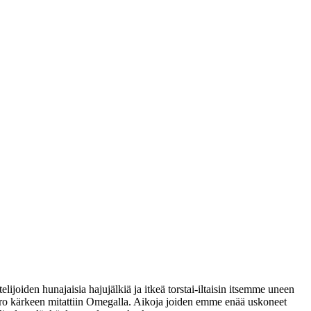
joiden hunajaisia hajujälkiä ja itkeä torstai-iltaisin itsemme uneen
ikaero kärkeen mitattiin Omegalla. Aikoja joiden emme enää uskoneet