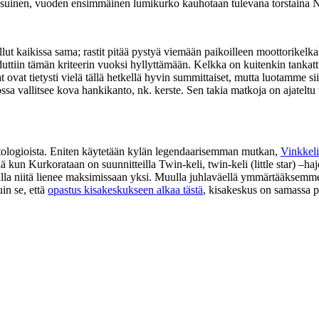
uoksuinen, vuoden ensimmäinen lumikurko kauhotaan tulevana torstaina 
llut kaikissa sama; rastit pitää pystyä viemään paikoilleen moottorikelka
duttiin tämän kriteerin vuoksi hyllyttämään. Kelkka on kuitenkin tankatt
t tietysti vielä tällä hetkellä hyvin summittaiset, mutta luotamme siihe
tossa vallitsee kova hankikanto, nk. kerste. Sen takia matkoja on ajat
ytologioista. Eniten käytetään kylän legendaarisemman mutkan,
Vinkkeli
lä kun Kurkorataan on suunnitteilla Twin-keli, twin-keli (little star) –h
alla niitä lienee maksimissaan yksi. Muulla juhlaväellä ymmärtääkse
in se, että
opastus kisakeskukseen alkaa tästä
, kisakeskus on samassa pa