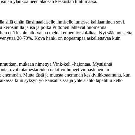
Nisulan ylänköalueen alaosan keskustan tuntumassa.
lla sillä eihän länsimaalaiselle ihmiselle lumessa kahlaaminen sovi.
u kerosiinilla ja isä ja poika Puttonen lähtevät huomenna
n että inspiraatio valtaa meidät ennen torstai-iltaa. Nyt sääennustetta
eltu venyttää 20-70%. Kova hanki on nopeampaa askellettavaa kuin
nmutkan, mukaan nimettyä Vink-keli –hajontaa. Mystisintä
ajonta, ovat ratamestareiden nakit viuhuneet vinhasti heidän
mme enemmän. Mutta tästä ja muusta enemmän keskiviikkoaamuna, kun
ikassa kuin syksyn yö-kansallisissa ja yhteislähtö tapahtuu kello