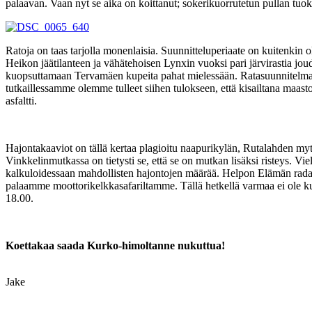
palaavan. Vaan nyt se aika on koittanut; sokerikuorrutetun pullan t
Ratoja on taas tarjolla monenlaisia. Suunnitteluperiaate on kuitenkin o
Heikon jäätilanteen ja vähätehoisen Lynxin vuoksi pari järvirastia jou
kuopsuttamaan Tervamäen kupeita pahat mielessään. Ratasuunnitelmat ova
tutkaillessamme olemme tulleet siihen tulokseen, että kisailtana maas
asfaltti.
Hajontakaaviot on tällä kertaa plagioitu naapurikylän, Rutalahden m
Vinkkelinmutkassa on tietysti se, että se on mutkan lisäksi risteys. Vie
kalkuloidessaan mahdollisten hajontojen määrää. Helpon Elämän rad
palaamme moottorikelkkasafariltamme. Tällä hetkellä varmaa ei ole ku
18.00.
Koettakaa saada Kurko-himoltanne nukuttua!
Jake