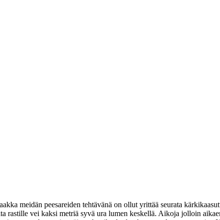
a meidän peesareiden tehtävänä on ollut yrittää seurata kärkikaasutteli
ilta rastille vei kaksi metriä syvä ura lumen keskellä. Aikoja jolloin a