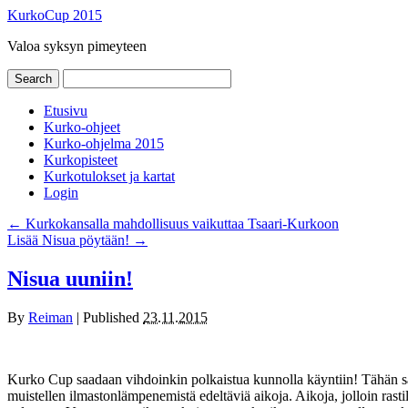
KurkoCup 2015
Valoa syksyn pimeyteen
Etusivu
Kurko-ohjeet
Kurko-ohjelma 2015
Kurkopisteet
Kurkotulokset ja kartat
Login
←
Kurkokansalla mahdollisuus vaikuttaa Tsaari-Kurkoon
Lisää Nisua pöytään!
→
Nisua uuniin!
By
Reiman
|
Published
23.11.2015
Kurko Cup saadaan vihdoinkin polkaistua kunnolla käyntiin! Tähän saakk
muistellen ilmastonlämpenemistä edeltäviä aikoja. Aikoja, jolloin rast