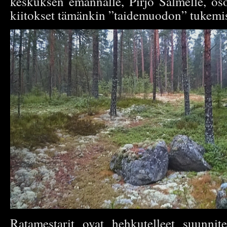
keskuksen emännälle, Pirjo Salmelle, o
kiitokset tämänkin ”taidemuodon” tukemis
Ratamestarit ovat hehkutelleet suunnit