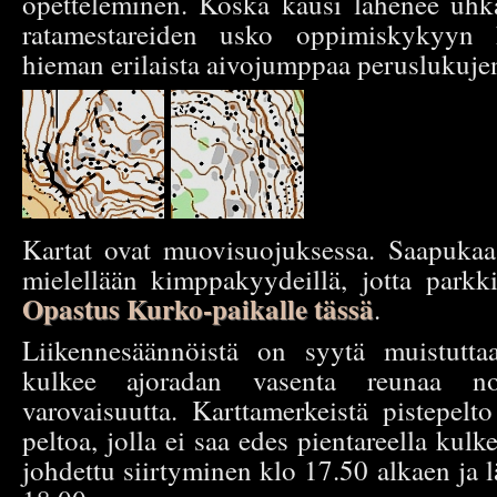
opetteleminen. Koska kausi lähenee uhk
ratamestareiden usko oppimiskykyyn 
hieman erilaista aivojumppaa peruslukujen
Kartat ovat muovisuojuksessa. Saapukaa 
mielellään kimppakyydeillä, jotta parkkiti
Opastus Kurko-paikalle tässä
.
Liikennesäännöistä on syytä muistuttaa
kulkee ajoradan vasenta reunaa nou
varovaisuutta. Karttamerkeistä pistepelto 
peltoa, jolla ei saa edes pientareella kulk
johdettu siirtyminen klo 17.50 alkaen ja 