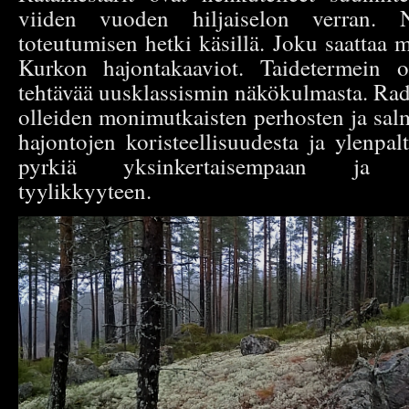
viiden vuoden hiljaiselon verran.
toteutumisen hetki käsillä. Joku saattaa m
Kurkon hajontakaaviot. Taidetermein 
tehtävää uusklassismin näkökulmasta. Rada
olleiden monimutkaisten perhosten ja salm
hajontojen koristeellisuudesta ja ylenpalt
pyrkiä yksinkertaisempaan ja ta
tyylikkyyteen.