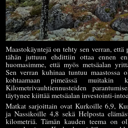
Maastokäyntejä on tehty sen verran, että 
tähän juttuun ehdittiin ottaa ennen en
huomasimme, että myös metsäalan yrittäj
Sen verran kuhinaa tuntuu maastossa ol
kohtaamaan pimeässä muitakin kui
Kilometrivauhtiennusteiden parantumise
täytynee kiittää metsäalan investointi-intoa
Matkat sarjoittain ovat Kurkoille 6,9, Kur
ja Nassikoille 4,8 sekä Helposta elämäst
kilometriä. Tämän kauden teema on ollu