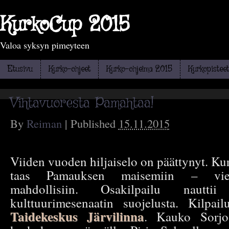
KurkoCup 2015
Valoa syksyn pimeyteen
Etusivu
Kurko-ohjeet
Kurko-ohjelma 2015
Kurkopisteet
Vihtavuoresta Pamahtaa!
By
Reiman
|
Published
15.11.2015
Viiden vuoden hiljaiselo on päättynyt. K
taas Pamauksen maisemiin – viel
mahdollisiin. Osakilpailu nauttii 
kulttuurimesenaatin suojelusta. Kilpai
Taidekeskus Järvilinna
. Kauko Sorjos