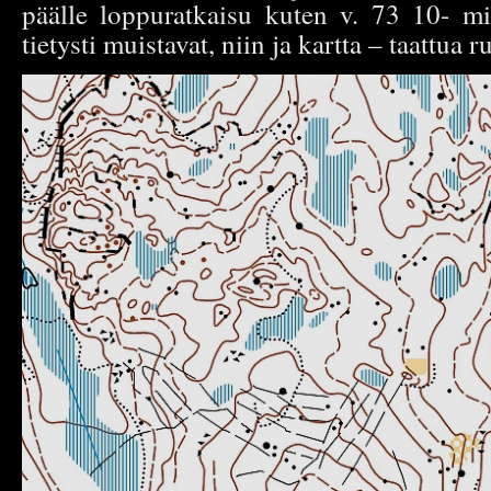
päälle loppuratkaisu kuten v. 73 10- mi
tietysti muistavat, niin ja kartta – taattua r