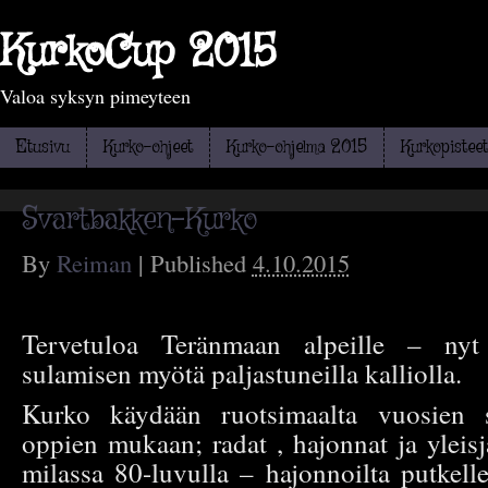
KurkoCup 2015
Valoa syksyn pimeyteen
Etusivu
Kurko-ohjeet
Kurko-ohjelma 2015
Kurkopisteet
Svartbakken-Kurko
By
Reiman
|
Published
4.10.2015
Tervetuloa Teränmaan alpeille – nyt 
sulamisen myötä paljastuneilla kalliolla.
Kurko käydään ruotsimaalta vuosien s
oppien mukaan; radat , hajonnat ja yleisj
milassa 80-luvulla – hajonnoilta putkell