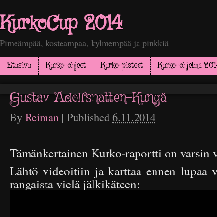
KurkoCup 2014
Pimeämpää, kosteampaa, kylmempää ja pinkkiä
Etusivu
Kurko-ohjeet
Kurko-pisteet
Kurko-ohjelma 201
Gustav Adolfsnatten-Kungå
By
Reiman
|
Published
6.11.2014
Tämänkertainen Kurko-raportti on varsin v
Lähtö videoitiin ja karttaa ennen lupaa v
rangaista vielä jälkikäteen: