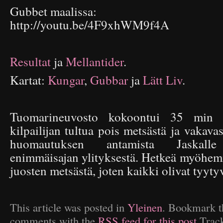
Gubbet maalissa:
http://youtu.be/4F9xhWM9f4A
Resultat
ja
Mellantider
.
Kartat:
Kungar
,
Gubbar
ja
Lätt Liv
.
Tuomarineuvosto kokoontui 35 min t
kilpailijan tultua pois metsästä ja vakavas
huomautuksen antamista Jaskalle 
enimmäisajan ylityksestä. Hetkeä myöhemm
juosten metsästä, joten kaikki olivat tyytyv
This article was posted in
Yleinen
. Bookmark 
comments with the
RSS feed for this post
.Trac