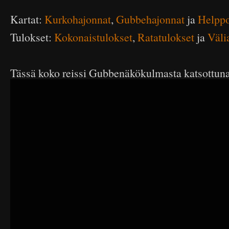
Kartat:
Kurkohajonnat
,
Gubbehajonnat
ja
Helpp
Tulokset:
Kokonaistulokset
,
Ratatulokset
ja
Väli
Tässä koko reissi Gubbenäkökulmasta katsottuna