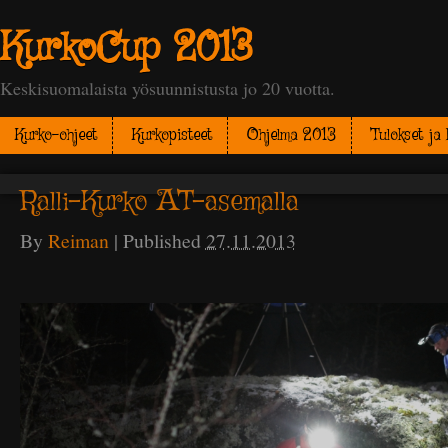
KurkoCup 2013
Keskisuomalaista yösuunnistusta jo 20 vuotta.
Kurko-ohjeet
Kurkopisteet
Ohjelma 2013
Tulokset ja 
Ralli-Kurko AT-asemalla
By
Reiman
|
Published
27.11.2013