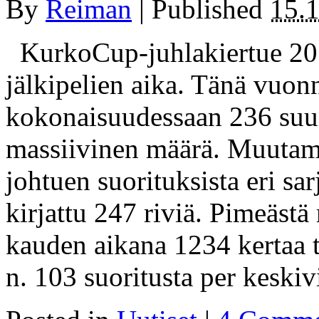
By
Reiman
|
Published
15.
KurkoCup-juhlakiertue 201
jälkipelien aika. Tänä vuo
kokonaisuudessaan 236 suun
massiivinen määrä. Muutam
johtuen suorituksista eri sa
kirjattu 247 riviä. Pimeästä 
kauden aikana 1234 kertaa tu
n. 103 suoritusta per keski