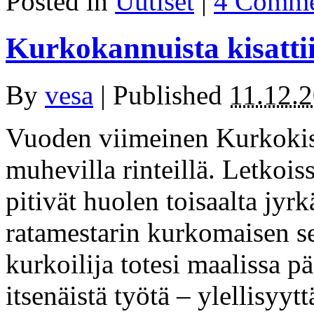
Posted in
Uutiset
|
4 Comme
Kurkokannuista kisattii
By
vesa
|
Published
11.12.
Vuoden viimeinen Kurkokis
muhevilla rinteillä. Letkoiss
pitivät huolen toisaalta jyrk
ratamestarin kurkomaisen s
kurkoilija totesi maalissa
itsenäistä työtä – ylellisyyt