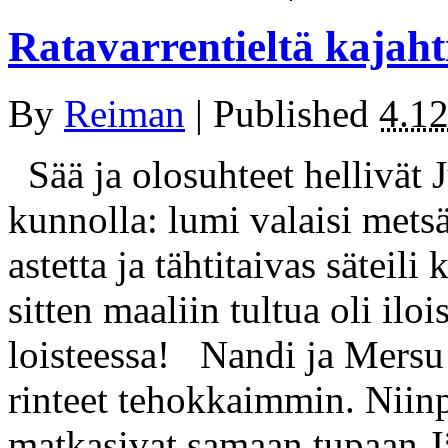
Ratavarrentieltä kajaht
By
Reiman
|
Published
4.1
Sää ja olosuhteet hellivät
kunnolla: lumi valaisi mets
astetta ja tähtitaivas säteil
sitten maaliin tultua oli il
loisteessa! Nandi ja Mersu
rinteet tehokkaimmin. Niinp
matkasivat samaan tupaan J