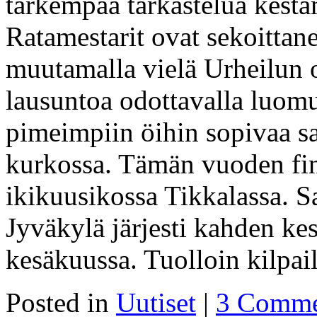
tarkempaa tarkastelua kest
Ratamestarit ovat sekoittanee
muutamalla vielä Urheilun 
lausuntoa odottavalla luomu
pimeimpiin öihin sopivaa s
kurkossa. Tämän vuoden fin
ikikuusikossa Tikkalassa. 
Jyväkylä järjesti kahden kes
kesäkuussa. Tuolloin kilpa
Posted in
Uutiset
|
3 Comme