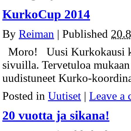
KurkoCup 2014
By
Reiman
|
Published
20.
Moro! Uusi Kurkokausi kä
sivuilla. Tervetuloa mukaan
uudistuneet Kurko-koordina
Posted in
Uutiset
|
Leave a
20 vuotta ja sikana!