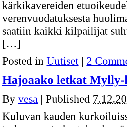
kärkikavereiden etuoikeudek
verenvuodatuksesta huolimat
saatiin kaikki kilpailijat su
[…]
Posted in
Uutiset
|
2 Comme
Hajoaako letkat Mylly
By
vesa
|
Published
7.12.2
Kuluvan kauden kurkoiluiss