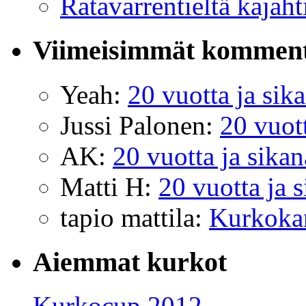
Ratavarrentieltä kajaht
Viimeisimmät komment
Yeah
:
20 vuotta ja sik
Jussi Palonen
:
20 vuott
AK
:
20 vuotta ja sikan
Matti H
:
20 vuotta ja 
tapio mattila
:
Kurkokan
Aiemmat kurkot
Kurkocup 2012