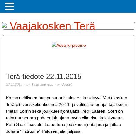
Terä-tiedote 22.11.2015
23.11.2015
· by
Timo Joensuu
· in
Uutiset
Kansainväliseen huippusuunnistukseen keskittyvä Vaajakosken
Terä piti vuosikokouksensa 20.11. ja valitsi puheenjohtajakseen
Pietari Sorrin sekä joukkueenjohtajaksi Petri Saaren. Sorri on
toiminut seuran puheenjohtajana myös viimeiset kaksi vuotta.
Petri Saari taas aloittaa uutena joukkueenjohtajana ja jatkaa
Juhani “Patruuna” Palosen jalanjäljissä.