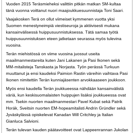
Vuoden 2015 Teräsmieheksi valittiin pitkän matkan SM-kultaa
tänä vuonna voittanut nuori maajoukkuesuunnistaja Toni Saari.
Vaajakosken Terä on ollut viimeiset kymmenen vuotta yksi
Suomen menestyneimpiä viestiseuroja ja aktiivisesti mukana
kansainvälisessä huippusuunnistuksessa. Tätä samaa työtä
huippusuunnistuksen eteen jatketaan seurassa myös tulevina
vuosina.
Terän miehistössä on viime vuosina juossut useita
maailmanmestareita kuten Jani Lakanen ja Pasi Ikonen sekä
MM-mitalisteja Tanskasta ja Norjasta. Työn perässä Turkuun
muuttanut ja ensi kaudeksi Paimion Rastin väreihin vaihtava Pasi
Ikonen nimitettiin Terän kunniajäsenten arvokkaaseen joukkoon.
Myös ensi kaudella Terän joukkueessa nähdään kansainvälistä
väriä, kun keskisuomalaisten huippujen lisäksi joukkueessa ovat
mm. Tsekin nuorten maailmanmestari Pavel Kubat sekä Patrik
Horák, Sveitsin nuorten EM-hopeamitalisti Andrin Gründler sekä
Jyväskylässä opiskelevat Kanadan Will Critchley ja Italian
Gianluca Salvioni.
Terän tulevan kauden päätavoitteet ovat Lappeenrannan Jukolan