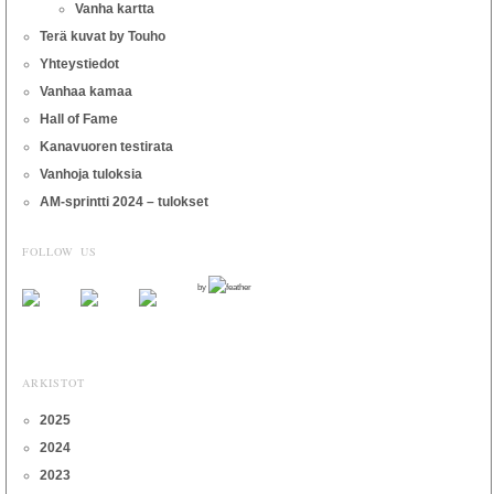
Vanha kartta
Terä kuvat by Touho
Yhteystiedot
Vanhaa kamaa
Hall of Fame
Kanavuoren testirata
Vanhoja tuloksia
AM-sprintti 2024 – tulokset
FOLLOW US
by
ARKISTOT
2025
2024
2023