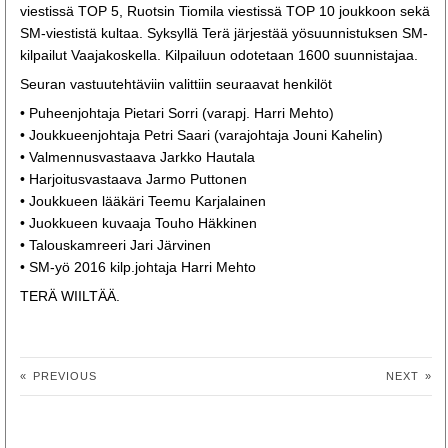
viestissä TOP 5, Ruotsin Tiomila viestissä TOP 10 joukkoon sekä
SM-viestistä kultaa. Syksyllä Terä järjestää yösuunnistuksen SM-
kilpailut Vaajakoskella. Kilpailuun odotetaan 1600 suunnistajaa.
Seuran vastuutehtäviin valittiin seuraavat henkilöt
• Puheenjohtaja Pietari Sorri (varapj. Harri Mehto)
• Joukkueenjohtaja Petri Saari (varajohtaja Jouni Kahelin)
• Valmennusvastaava Jarkko Hautala
• Harjoitusvastaava Jarmo Puttonen
• Joukkueen lääkäri Teemu Karjalainen
• Juokkueen kuvaaja Touho Häkkinen
• Talouskamreeri Jari Järvinen
• SM-yö 2016 kilp.johtaja Harri Mehto
TERÄ WIILTÄÄ.
«
PREVIOUS
NEXT
»