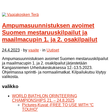
Ampumasuunnistuksen avoimet
Suomen mestaruuskilpailut ja
maailmacupin 1. ja 2. osakilpailut
24.4.2023
· by
vaajte
· in
Uutiset
Ampumasuunnistuksen avoimet Suomen mestaruuskilpailut
ja maailmacupin 1. ja 2. osakilpailut järjestetään
Kangasniemen Urheilukeskuksessa 12.-13.5.2023.
Ohjelmassa sprintti- ja normaalimatkat. Kilpailukutsu löytyy
valikosta.
valikko
WORLD BIATHLON ORINTEERING
CHAMPIONSHIPS 21. – 24.8.2025
Pictures-Kuvat -FREE TO USE WITH “C
TOUHO”