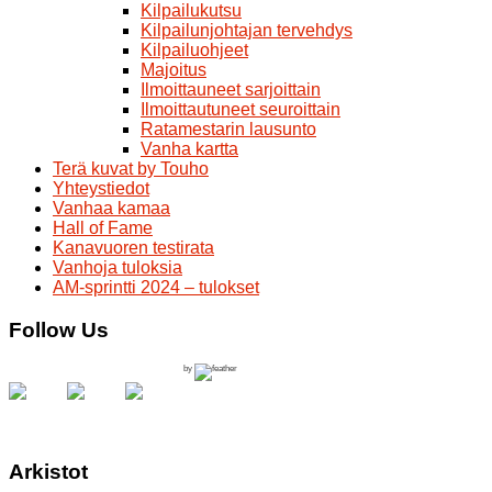
Kilpailukutsu
Kilpailunjohtajan tervehdys
Kilpailuohjeet
Majoitus
Ilmoittauneet sarjoittain
Ilmoittautuneet seuroittain
Ratamestarin lausunto
Vanha kartta
Terä kuvat by Touho
Yhteystiedot
Vanhaa kamaa
Hall of Fame
Kanavuoren testirata
Vanhoja tuloksia
AM-sprintti 2024 – tulokset
Follow Us
by
Arkistot