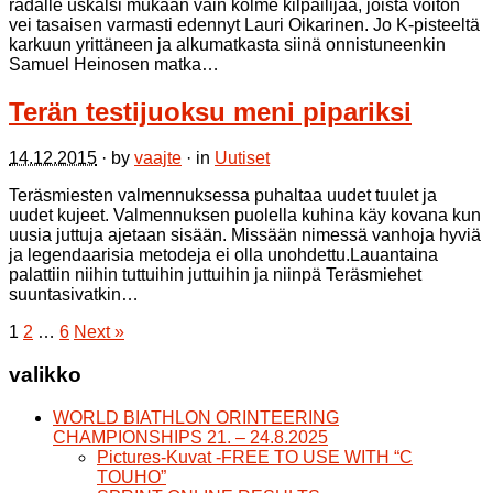
radalle uskalsi mukaan vain kolme kilpailijaa, joista voiton
vei tasaisen varmasti edennyt Lauri Oikarinen. Jo K-pisteeltä
karkuun yrittäneen ja alkumatkasta siinä onnistuneenkin
Samuel Heinosen matka…
Terän testijuoksu meni pipariksi
14.12.2015
· by
vaajte
· in
Uutiset
Teräsmiesten valmennuksessa puhaltaa uudet tuulet ja
uudet kujeet. Valmennuksen puolella kuhina käy kovana kun
uusia juttuja ajetaan sisään. Missään nimessä vanhoja hyviä
ja legendaarisia metodeja ei olla unohdettu.Lauantaina
palattiin niihin tuttuihin juttuihin ja niinpä Teräsmiehet
suuntasivatkin…
1
2
…
6
Next »
valikko
WORLD BIATHLON ORINTEERING
CHAMPIONSHIPS 21. – 24.8.2025
Pictures-Kuvat -FREE TO USE WITH “C
TOUHO”