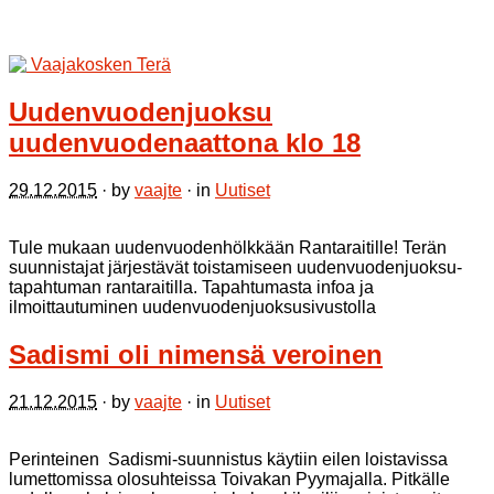
Uudenvuodenjuoksu
uudenvuodenaattona klo 18
29.12.2015
· by
vaajte
· in
Uutiset
Tule mukaan uudenvuodenhölkkään Rantaraitille! Terän
suunnistajat järjestävät toistamiseen uudenvuodenjuoksu-
tapahtuman rantaraitilla. Tapahtumasta infoa ja
ilmoittautuminen uudenvuodenjuoksusivustolla
Sadismi oli nimensä veroinen
21.12.2015
· by
vaajte
· in
Uutiset
Perinteinen Sadismi-suunnistus käytiin eilen loistavissa
lumettomissa olosuhteissa Toivakan Pyymajalla. Pitkälle