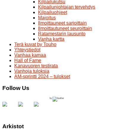
Kilpailukutsu
Kilpailunjohtajan tervehdys
Kilpailuohjeet
Majoitus
Ilmoittauneet sarjoittain
Ilmoittautuneet seuroittain
Ratamestarin lausunto
Vanha kartta
Terä kuvat by Touho
Yhteystiedot
Vanhaa kamaa
Hall of Fame
Kanavuoren testirata
Vanhoja tuloksia
AM-sprintti 2024 – tulokset
Follow Us
by
Arkistot