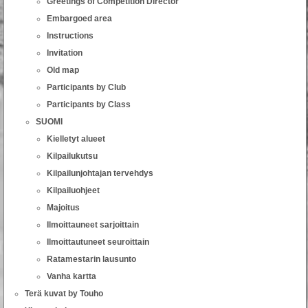
Greetings of Competition Director
Embargoed area
Instructions
Invitation
Old map
Participants by Club
Participants by Class
SUOMI
Kielletyt alueet
Kilpailukutsu
Kilpailunjohtajan tervehdys
Kilpailuohjeet
Majoitus
Ilmoittauneet sarjoittain
Ilmoittautuneet seuroittain
Ratamestarin lausunto
Vanha kartta
Terä kuvat by Touho