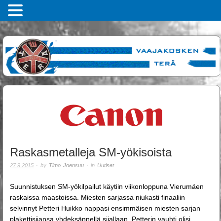
Raskasmetalleja SM-yökisoista
27.9.2015
· by
Timo Joensuu
· in
Uutiset
Suunnistuksen SM-yökilpailut käytiin viikonloppuna Vierumäen
raskaissa maastoissa. Miesten sarjassa niukasti finaaliin
selvinnyt Petteri Huikko nappasi ensimmäisen miesten sarjan
plakettisijansa yhdeksännellä sijallaan. Petterin vauhti olisi