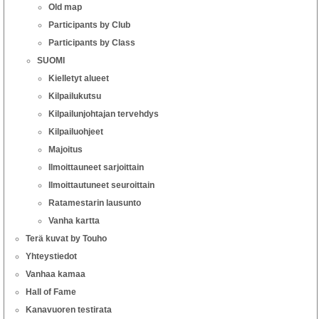
Old map
Participants by Club
Participants by Class
SUOMI
Kielletyt alueet
Kilpailukutsu
Kilpailunjohtajan tervehdys
Kilpailuohjeet
Majoitus
Ilmoittauneet sarjoittain
Ilmoittautuneet seuroittain
Ratamestarin lausunto
Vanha kartta
Terä kuvat by Touho
Yhteystiedot
Vanhaa kamaa
Hall of Fame
Kanavuoren testirata