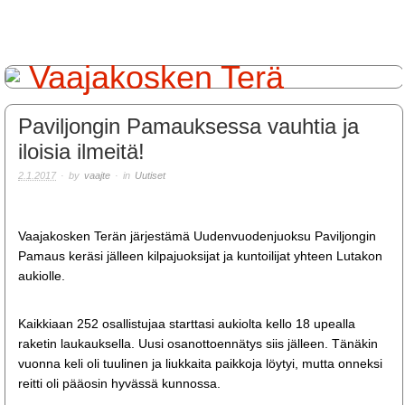
Paviljongin Pamauksessa vauhtia ja
iloisia ilmeitä!
2.1.2017
· by
vaajte
· in
Uutiset
Vaajakosken Terän järjestämä Uudenvuodenjuoksu Paviljongin
Pamaus keräsi jälleen kilpajuoksijat ja kuntoilijat yhteen Lutakon
aukiolle.
Kaikkiaan 252 osallistujaa starttasi aukiolta kello 18 upealla
raketin laukauksella. Uusi osanottoennätys siis jälleen. Tänäkin
vuonna keli oli tuulinen ja liukkaita paikkoja löytyi, mutta onneksi
reitti oli pääosin hyvässä kunnossa.