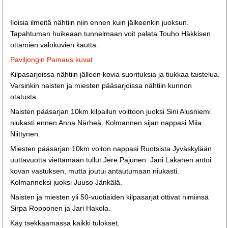
Iloisia ilmeitä nähtiin niin ennen kuin jälkeenkin juoksun.
Tapahtuman huikeaan tunnelmaan voit palata Touho Häkkisen
ottamien valokuvien kautta.
Paviljongin Pamaus kuvat
Kilpasarjoissa nähtiin jälleen kovia suorituksia ja tiukkaa taistelua.
Varsinkin naisten ja miesten pääsarjoissa nähtiin kunnon
otatusta.
Naisten pääsarjan 10km kilpailun voittoon juoksi Sini Alusniemi
niukasti ennen Anna Närheä. Kolmannen sijan nappasi Miia
Niittynen.
Miesten pääsarjan 10km voiton nappasi Ruotsista Jyväskylään
uuttavuotta viettämään tullut Jere Pajunen. Jani Lakanen antoi
kovan vastuksen, mutta joutui antautumaan niukasti.
Kolmanneksi juoksi Juuso Jänkälä.
Naisten ja miesten yli 50-vuotiaiden kilpasarjat ottivat nimiinsä
Sirpa Ropponen ja Jari Hakola.
Käy tsekkaamassa kaikki tulokset.