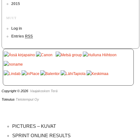
2015
MUUT
Log in
Entries
RSS
Copyright © 2026
Vaajakosken Terä
Toteutus
Tietotemput Oy
PICTURES – KUVAT
SPRINT ONLINE RESULTS