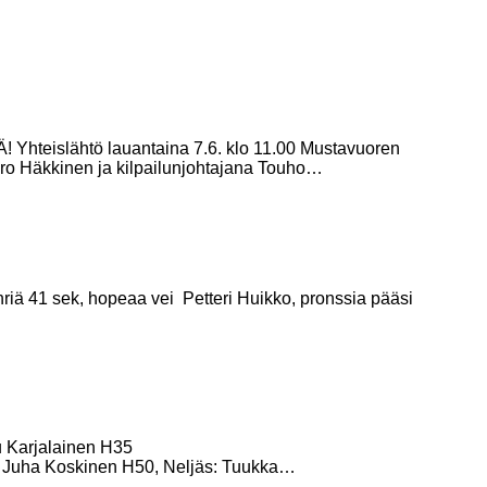
slähtö lauantaina 7.6. klo 11.00 Mustavuoren
pro Häkkinen ja kilpailunjohtajana Touho…
hriä 41 sek, hopeaa vei Petteri Huikko, pronssia pääsi
u Karjalainen H35
40, Juha Koskinen H50, Neljäs: Tuukka…