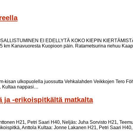
reella
LISTUMINEN EI EDELLYTÄ KOKO KIEPIN KIERTÄMISTÄ! Yhtei
12.5 km Kanavuoresta Kuopioon päin. Ratametsurina riehuu Kaa
ja am-kisan ulkopuolella juossutta Vehkalahden Veikkojen Tero Fö
en. Kultaa nappasi…
ja -erikoispitkältä matkalta
 Anttonen H21, Petri Saari H40, Neljäs: Juha Sorvisto H21, Teem
erikoispitkä, Anttola Kultaa: Jonne Lakanen H21, Petri Saari H