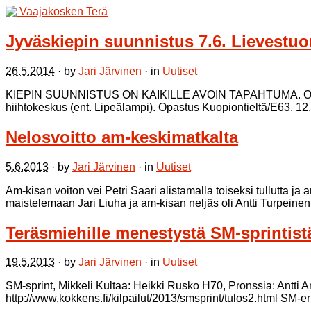
Jyväskiepin suunnistus 7.6. Lievestuo
26.5.2014
· by
Jari Järvinen
· in
Uutiset
KIEPIN SUUNNISTUS ON KAIKILLE AVOIN TAPAHTUMA. OSAL
hiihtokeskus (ent. Lipeälampi). Opastus Kuopiontieltä/E63, 
Nelosvoitto am-keskimatkalta
5.6.2013
· by
Jari Järvinen
· in
Uutiset
Am-kisan voiton vei Petri Saari alistamalla toiseksi tullutta 
maistelemaan Jari Liuha ja am-kisan neljäs oli Antti Turpein
Teräsmiehille menestystä SM-sprintistä 
19.5.2013
· by
Jari Järvinen
· in
Uutiset
SM-sprint, Mikkeli Kultaa: Heikki Rusko H70, Pronssia: Antti
http://www.kokkens.fi/kilpailut/2013/smsprint/tulos2.html SM-