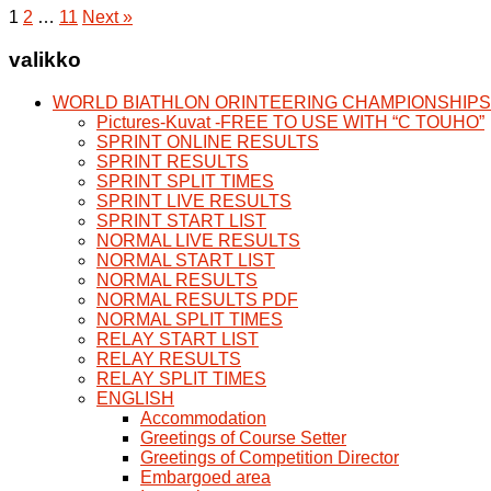
1
2
…
11
Next »
valikko
WORLD BIATHLON ORINTEERING CHAMPIONSHIPS 21
Pictures-Kuvat -FREE TO USE WITH “C TOUHO”
SPRINT ONLINE RESULTS
SPRINT RESULTS
SPRINT SPLIT TIMES
SPRINT LIVE RESULTS
SPRINT START LIST
NORMAL LIVE RESULTS
NORMAL START LIST
NORMAL RESULTS
NORMAL RESULTS PDF
NORMAL SPLIT TIMES
RELAY START LIST
RELAY RESULTS
RELAY SPLIT TIMES
ENGLISH
Accommodation
Greetings of Course Setter
Greetings of Competition Director
Embargoed area