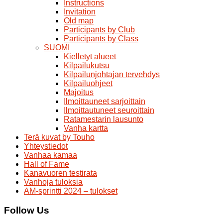
Instructions
Invitation
Old map
Participants by Club
Participants by Class
SUOMI
Kielletyt alueet
Kilpailukutsu
Kilpailunjohtajan tervehdys
Kilpailuohjeet
Majoitus
Ilmoittauneet sarjoittain
Ilmoittautuneet seuroittain
Ratamestarin lausunto
Vanha kartta
Terä kuvat by Touho
Yhteystiedot
Vanhaa kamaa
Hall of Fame
Kanavuoren testirata
Vanhoja tuloksia
AM-sprintti 2024 – tulokset
Follow Us