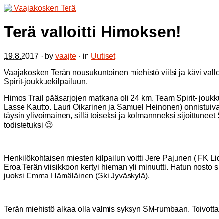
Terä valloitti Himoksen!
19.8.2017
· by
vaajte
· in
Uutiset
Vaajakosken Terän nousukuntoinen miehistö viilsi ja kävi vall
Spirit-joukkuekilpailuun.
Himos Trail pääsarjojen matkana oli 24 km. Team Spirit- joukku
Lasse Kautto, Lauri Oikarinen ja Samuel Heinonen) onnistuivat o
täysin ylivoimainen, sillä toiseksi ja kolmannneksi sijoittunee
todistetuksi 😉
Henkilökohtaisen miesten kilpailun voitti Jere Pajunen (IFK Lid
Eroa Terän viisikkoon kertyi hieman yli minuutti. Hatun nosto s
juoksi Emma Hämäläinen (Ski Jyväskylä).
Terän miehistö alkaa olla valmis syksyn SM-rumbaan. Toivotta