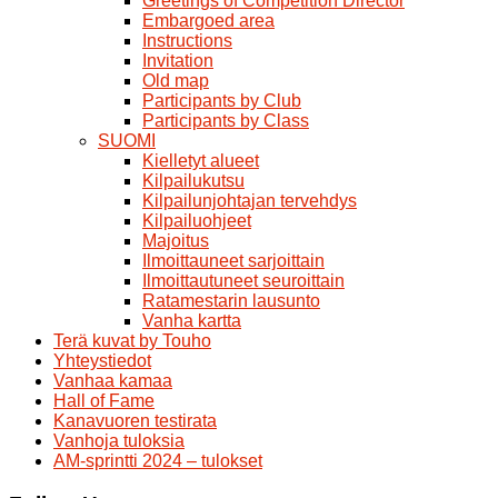
Greetings of Competition Director
Embargoed area
Instructions
Invitation
Old map
Participants by Club
Participants by Class
SUOMI
Kielletyt alueet
Kilpailukutsu
Kilpailunjohtajan tervehdys
Kilpailuohjeet
Majoitus
Ilmoittauneet sarjoittain
Ilmoittautuneet seuroittain
Ratamestarin lausunto
Vanha kartta
Terä kuvat by Touho
Yhteystiedot
Vanhaa kamaa
Hall of Fame
Kanavuoren testirata
Vanhoja tuloksia
AM-sprintti 2024 – tulokset