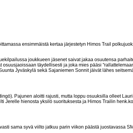
oittamassa ensimmäistä kertaa järjestetyn Himos Trail polkujuo
ekilpailussa joukkueen jäsenet saivat jakaa osuutensa parhaiten
suusjaoissaan täydellisesti ja joka mies pääsi “rallattelemaan” j
t Suunta Jyväskylä sekä Sajaniemen Sonnit jäivät lähes seitsemän
ingö). Pajunen aloitti rajusti, mutta loppu osuuksilla olleet Lau
ilti Jerelle hienosta yksilö suorituksesta ja Himos Trailin henk.
vasti sama syvä viilto jatkuu parin viikon päästä juostavassa