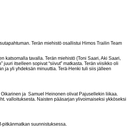
ksutapahtuman. Terän miehistö osallistui Himos Trailin Team
 katsomalla tavalla. Terän miehistö (Toni Saari, Aki Saari,
uuri itselleen sopivat “siivut” matkasta. Terän viisikko oli
 ja yli yhdeksän minuuttia. Terä-Henki tuli siis jälleen
ri Oikarinen ja Samuel Heinonen olivat Pajusellekin liikaa.
koht. valloituksesta. Naisten pääsarjan ylivoimaiseksi ykköseksi
 SM-pitkänmatkan suunnistuksessa.