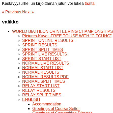
Kestävyysurheilun kirjoittaman jutun voi lukea
täältä
.
«
Previous
Next
»
valikko
WORLD BIATHLON ORINTEERING CHAMPIONSHIPS 21
Pictures-Kuvat -FREE TO USE WITH “C TOUHO”
SPRINT ONLINE RESULTS
SPRINT RESULTS
SPRINT SPLIT TIMES
SPRINT LIVE RESULTS
SPRINT START LIST
NORMAL LIVE RESULTS
NORMAL START LIST
NORMAL RESULTS
NORMAL RESULTS PDF
NORMAL SPLIT TIMES
RELAY START LIST
RELAY RESULTS
RELAY SPLIT TIMES
ENGLISH
Accommodation
Greetings of Course Setter