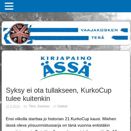
Syksy ei ota tullakseen, KurkoCup
tulee kuitenkin
11.9.2014
· by
Timo Joensuu
· in
Uutiset
Ensi viikolla starttaa jo historian 21.KurkoCup kausi. Miehen
iässä oleva yösuunnistussarja on tänä vuonna entistäkin