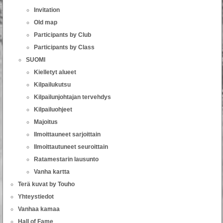
Invitation
Old map
Participants by Club
Participants by Class
SUOMI
Kielletyt alueet
Kilpailukutsu
Kilpailunjohtajan tervehdys
Kilpailuohjeet
Majoitus
Ilmoittauneet sarjoittain
Ilmoittautuneet seuroittain
Ratamestarin lausunto
Vanha kartta
Terä kuvat by Touho
Yhteystiedot
Vanhaa kamaa
Hall of Fame