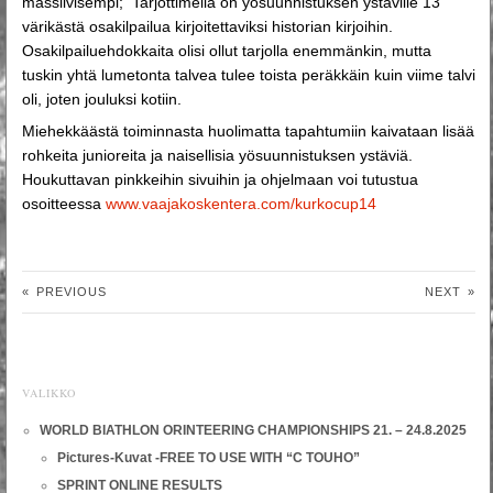
massiivisempi; Tarjottimella on yösuunnistuksen ystäville 13
värikästä osakilpailua kirjoitettaviksi historian kirjoihin.
Osakilpailuehdokkaita olisi ollut tarjolla enemmänkin, mutta
tuskin yhtä lumetonta talvea tulee toista peräkkäin kuin viime talvi
oli, joten jouluksi kotiin.
Miehekkäästä toiminnasta huolimatta tapahtumiin kaivataan lisää
rohkeita junioreita ja naisellisia yösuunnistuksen ystäviä.
Houkuttavan pinkkeihin sivuihin ja ohjelmaan voi tutustua
osoitteessa
www.vaajakoskentera.com/kurkocup14
«
PREVIOUS
NEXT
»
VALIKKO
WORLD BIATHLON ORINTEERING CHAMPIONSHIPS 21. – 24.8.2025
Pictures-Kuvat -FREE TO USE WITH “C TOUHO”
SPRINT ONLINE RESULTS