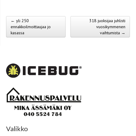
← yli 250
318 juoksijaa juhlisti
Post navigation
ennakkoilmoittaujaa jo
vuosikymmenen
kasassa
vaihtumista →
Valikko