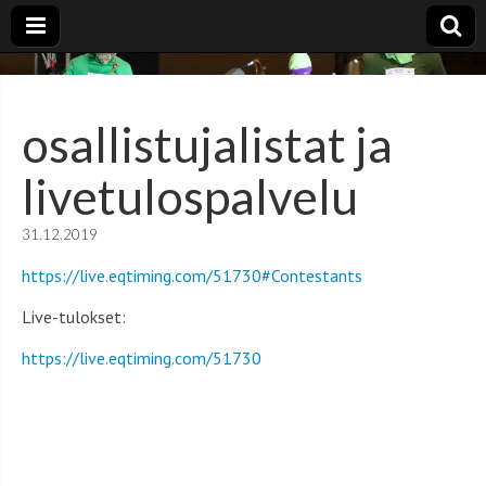
Uudenvuodenjuoksu
Paviljongin Pamaus
osallistujalistat ja
livetulospalvelu
31.12.2019
https://live.eqtiming.com/51730#Contestants
Live-tulokset:
https://live.eqtiming.com/51730