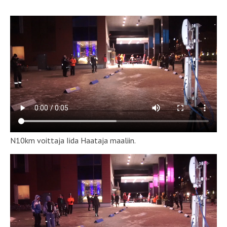
N10km voittaja Iida Haataja maaliin.