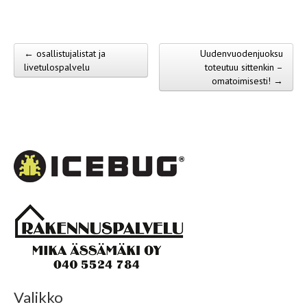
← osallistujalistat ja
Uudenvuodenjuoksu
Post navigation
livetulospalvelu
toteutuu sittenkin –
omatoimisesti! →
Valikko