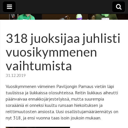
Uudenvuodenjuoksu
Paviljongin Pamaus
318 juoksijaa juhlisti
vuosikymmenen
vaihtumista
31.12.2019
Vuosikymmenen viimeinen Paviljongin Pamaus vietiin läpi
tuulisissa ja liukkaissa olosuhteissa. Reitin liukkaus aiheutti
päänvaivaa ennakkojärjestelyissä, mutta suurempia
soraääniä ei onneksi kuultu runsaan hiekoituksen ja
reittimuutosten ansiosta. Uusi osallistujamääräennätys on
nyt 318, ja ensi vuonna taas isoin joukoin mukaan.