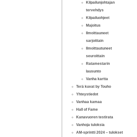
Kilpailunjohtajan
tervehdys
Kilpailuohjeet
Majoitus
Ilmoittauneet
sarjoittain
Ilmoittautuneet
seuroittain
Ratamestarin
lausunto
Vanha kartta
Terä kuvat by Touho
Yhteystiedot
Vanhaa kamaa
Hall of Fame
Kanavuoren testirata
Vanhoja tuloksia
AM-sprintti 2024 – tulokset