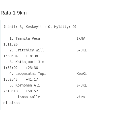
Rata 1 9km
(Lähti: 6, Keskeytti: 0, Hylätty: 0)

   1. Taanila Vesa                  IkNV                             
1:11:26          

   2. Critchley Will                S-JKL                            
1:30:04    +18:38

   3. Kotkajuuri Jimi                                                
1:35:02    +23:36

   4. Leppäsalmi Topi               KeuKi                            
1:52:43    +41:17

   5. Korhonen Ali                  S-JKL                            
2:10:18    +58:52

      Elomaa Kalle                  ViPa                            