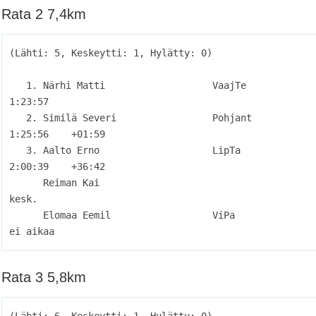
Rata 2 7,4km
(Lähti: 5, Keskeytti: 1, Hylätty: 0)

   1. Närhi Matti                   VaajTe                           
1:23:57          

   2. Similä Severi                 Pohjant                          
1:25:56    +01:59

   3. Aalto Erno                    LipTa                            
2:00:39    +36:42

      Reiman Kai                                                       
kesk.          

      Elomaa Eemil                  ViPa                            
Rata 3 5,8km
(Lähti: 6, Keskeytti: 1, Hylätty: 0)
