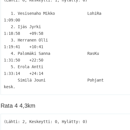
   1. Vesisenaho Mikko              LohiRa                           
1:09:00          

   2. Ijäs Jyrki                                                     
1:18:58    +09:58

   3. Herranen Olli                                                  
1:19:41    +10:41

   4. Palomäki Sanna                RasKu                            
1:31:50    +22:50

   5. Erola Antti                                                    
1:33:14    +24:14

      Similä Jouni                  Pohjant                            
Rata 4 4,3km
(Lähti: 2, Keskeytti: 0, Hylätty: 0)
