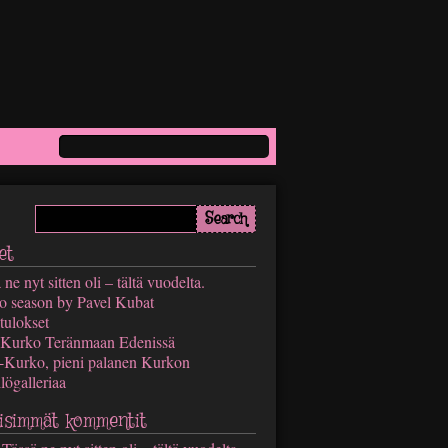
et
 ne nyt sitten oli – tältä vuodelta.
o season by Pavel Kubat
tulokset
Kurko Teränmaan Edenissä
-Kurko, pieni palanen Kurkon
lögalleriaa
isimmät kommentit