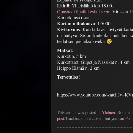
Lähtö
: Yhteislähtö klo 18.00.
Opastus kilpailukeskukseen
: Virtasen H
Kurkokansa osaa
Kartan mittakaava
: 1:5000
Kivikuvaus
: Kaikki kivet löytyvät kart
on häilyvä. Se on kuitenkin mitattaviss
tiedät sen pieneksi kiveksi
Matkat
:
Kurkot n. 5 km
Kurkottaret, Gupet ja Nassikat n. 4 km
Helppo Elämä n. 2 km
Tervetuloa!
https://www.youtube.com/watch?v=K
This article was posted in
Yleinen
. Bookmar
post
.Trackbacks are closed, but you can
Pos