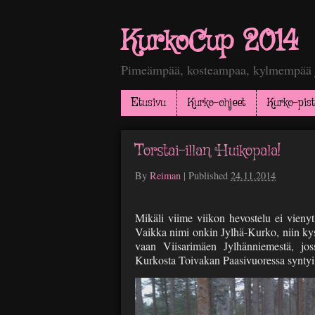
KurkoCup 2014
Pimeämpää, kosteampaa, kylmempää j
Etusivu
Kurko-ohjeet
Kurko-pist
Torstai-illan Huikopala!
By
Reiman
|
Published
24.11.2014
Mikäli viime viikon hevostelu ei vienyt
Vaikka nimi onkin Jylhä-Kurko, niin kys
vaan Viisarimäen Jylhänniemestä, joss
Kurkosta Toivakan Paasivuoressa syntyi