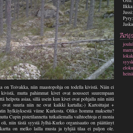
Ossi
Ilkka
Jussi
Pyry
Jaska
Arkis
joul
marr
loka
syys
elok
hein
na on Toivakka, niin maastopohja on todella kivistä. Näin ei
kivistä, mutta pahimmat kivet ovat nousseet suurempaan
ä helpota asiaa, sillä usein kun kivet ovat pohjalla niin niitä
ovat suuria niin ne ovat kaikki kartalla;-) Kartoittajat +
batin hylkäyksestä viime Kurkosta. Oliko homma maksettu?
 mutta Cupin pistetilannetta tutkailemalla vaihtoehtoja ei monia
oli, niin tästä syystä Jylhä-Kurko organisaatio on päättänyt
 kartta on melko lailla musta ja tyhjää tilaa ei paljon ole.