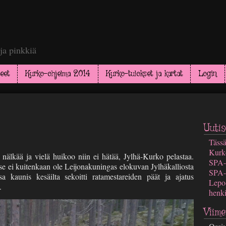
a pinkkiä
eet
Kurko-ohjelma 2014
Kurko-tulokset ja kartat
Login
Uutis
Tässä
Kurk
 nälkää ja vielä huikoo niin ei hätää, Jylhä-Kurko pelastaa.
SPA-
e ei kuitenkaan ole Leijonakuningas elokuvan Jylhäkalliosta
SPA-
a kaunis kesäilta sekoitti ratamestareiden päät ja ajatus
Lepo
.
henki
Viime