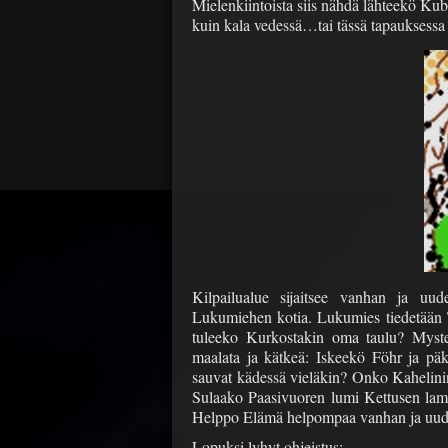
Mielenkiintoista siis nähdä lähteekö Kub
kuin kala vedessä…tai tässä tapauksessa 
Kilpailualue sijaitsee vanhan ja uud
Lukumiehen kotia. Lukumies tiedetään T
tuleeko Kurkostakin oma taulu? Mystee
maalata ja kätkeä: Iskeekö Föhr ja pä
sauvat kädessä vieläkin? Onko Kahelini
Sulaako Paasivuoren lumi Kettusen lamp
Helppo Elämä helpompaa vanhan ja uude
Lopuksi lyhyt ohjeistus: