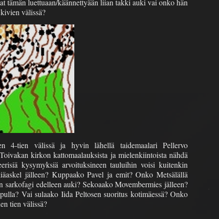
at tämän luettuaan/käännettyään liian takki auki vai onko hän
kivien välissä?
en 4-tien välissä ja hyvin lähellä taidemaalari Pellervo
oivakan kirkon kattomaalauksista ja mielenkiintoista nähdä
risiä kysymyksiä arvoituksineen tauluihin voisi kuitenkin
kiäaskel jälleen? Kuppaako Pavel ja emit? Onko Metsälällä
n sarkofagi edelleen auki? Sekoaako Movembermies jälleen?
ulla? Vai sulaako Iida Peltosen suoritus kotimäessä? Onko
n tien välissä?