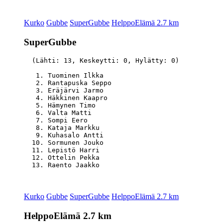
Kurko
Gubbe
SuperGubbe
HelppoElämä 2.7 km
SuperGubbe
  (Lähti: 13, Keskeytti: 0, Hylätty: 0)

   1. Tuominen Ilkka                              
   2. Rantapuska Seppo                            
   3. Eräjärvi Jarmo                              
   4. Häkkinen Kaapro                             
   5. Hämynen Timo                                
   6. Valta Matti                                 
   7. Sompi Eero                                  
   8. Kataja Markku                               
   9. Kuhasalo Antti                              
  10. Sormunen Jouko                              
  11. Lepistö Harri                               
  12. Ottelin Pekka                               
Kurko
Gubbe
SuperGubbe
HelppoElämä 2.7 km
HelppoElämä 2.7 km