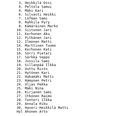
   3. Heikkilä Ossi                               
   4. Peltola Samui                               
   4. Mäki Kari                                   
   6. Silvasti Heikki                             
   7. Löfman Sami                                 
   8. Rahkila Pyry                                
   8. Kämäräinen Marko                            
  10. Siitonen Jari                               
  11. Korhonen Aku                                
  12. Pitkänen Jari                               
  12. Ilmonen Matti                               
  14. Marttinen Tuomo                             
  15. Korhonen Kati                               
  16. Sorri Pietari                               
  17. Särkkä Seppo                                
  18. Jussila Sami                                
  19. Sillanpää Ilkka                             
  20. Uuttu Risto                                 
  21. Hytönen Kari                                
  22. Hakamäki Matti                              
  23. Hämynen Petri                               
  24. Uljas Pekka                                 
  25. Mäki Nina                                   
  26. Kirjanen Sami                               
  27. Itkonen Raimo                               
  28. Tonteri Ilkka                               
  29. Annala Riku                                 
  30. Haveri-Heikkilä Matti                       