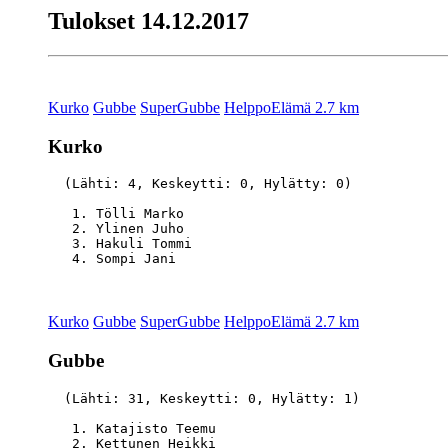
Tulokset 14.12.2017
Kurko
Gubbe
SuperGubbe
HelppoElämä 2.7 km
Kurko
  (Lähti: 4, Keskeytti: 0, Hylätty: 0)

   1. Tölli Marko                                 
   2. Ylinen Juho                                 
   3. Hakuli Tommi                                
Kurko
Gubbe
SuperGubbe
HelppoElämä 2.7 km
Gubbe
  (Lähti: 31, Keskeytti: 0, Hylätty: 1)

   1. Katajisto Teemu                             
   2. Kettunen Heikki                             