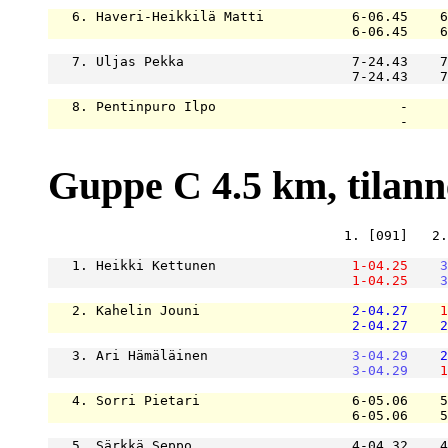
   6. Haveri-Heikkilä Matti           6-06.45    6
                                      6-06.45    6
   7. Uljas Pekka                     7-24.43    7
                                      7-24.43    7
   8. Pentinpuro Ilpo                       -     
                                            -     
Guppe C 4.5 km, tilanne 
                                     1. [091]   2.
   1. Heikki Kettunen                 
1-04.25
3
1-04.25
3
   2. Kahelin Jouni                   
2-04.27
1
2-04.27
2
   3. Ari Hämäläinen                  
3-04.29
2
3-04.29
1
   4. Sorri Pietari                   6-05.06    5
                                      6-05.06    5
   5. Särkkä Seppo                    4-04.32    4