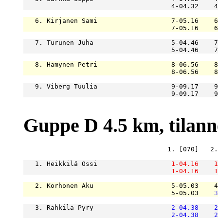
                                      4-04.32    4
   6. Kirjanen Sami                   7-05.16    6
                                      7-05.16    6
   7. Turunen Juha                    5-04.46    7
                                      5-04.46    7
   8. Hämynen Petri                   8-06.56    8
                                      8-06.56    8
   9. Viberg Tuulia                   9-09.17    9
                                      9-09.17    9
Guppe D 4.5 km, tilanne 
                                     1. [070]   2.
   1. Heikkilä Ossi                   
1-04.16
1
1-04.16
1
   2. Korhonen Aku                    5-05.03    4
                                      5-05.03    
3
   3. Rahkila Pyry                    
2-04.38
2
2-04.38
2