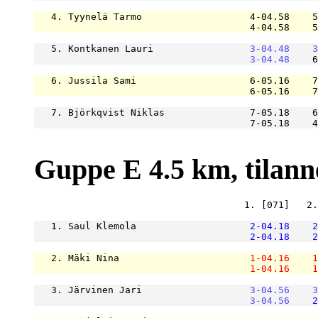
   4. Tyynelä Tarmo                   4-04.58    5
                                      4-04.58    5
   5. Kontkanen Lauri                 
3-04.48
3
3-04.48
    6
   6. Jussila Sami                    6-05.16    7
                                      6-05.16    7
   7. Björkqvist Niklas               7-05.18    6
                                      7-05.18    4
Guppe E 4.5 km, tilanne 
                                     1. [071]   2.
   1. Saul Klemola                    
2-04.18
2
2-04.18
2
   2. Mäki Nina                       
1-04.16
1
1-04.16
1
   3. Järvinen Jari                   
3-04.56
3
3-04.56
2