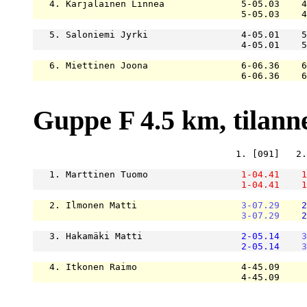
   4. Karjalainen Linnea              5-05.03    4
                                      5-05.03    4
   5. Saloniemi Jyrki                 4-05.01    5
                                      4-05.01    5
   6. Miettinen Joona                 6-06.36    6
                                      6-06.36    6
Guppe F 4.5 km, tilanne 
                                     1. [091]   2.
   1. Marttinen Tuomo                 
1-04.41
1
1-04.41
1
   2. Ilmonen Matti                   
3-07.29
2
3-07.29
2
   3. Hakamäki Matti                  
2-05.14
3
2-05.14
3
   4. Itkonen Raimo                   4-45.09     
                                      4-45.09     