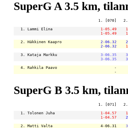
SuperG A 3.5 km, tilanne
                                     1. [070]   2.
   1. Lammi Elina                     
1-05.49
1
1-05.49
1
   2. Häkkinen Kaapro                 
2-06.32
2
2-06.32
1
   3. Kataja Markku                   
3-06.35
3
3-06.35
3
   4. Rahkila Paavo                         -     
                                            -     
SuperG B 3.5 km, tilanne
                                     1. [071]   2.
   1. Tolonen Juha                    
1-04.57
1
1-04.57
2
   2. Matti Valta                     4-06.31    
3