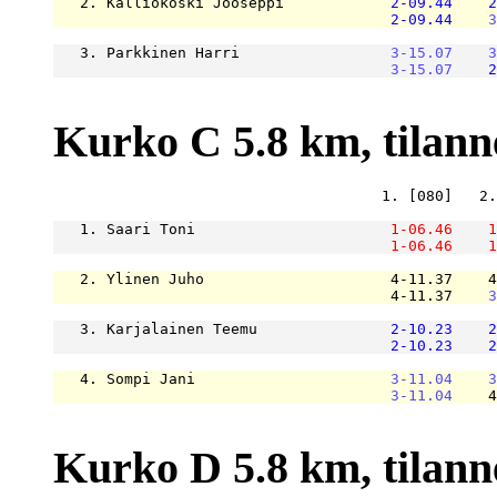
   2. Kalliokoski Jooseppi            
2-09.44
2
2-09.44
3
   3. Parkkinen Harri                 
3-15.07
3
3-15.07
2
Kurko C 5.8 km, tilanne 
                                     1. [080]   2.
   1. Saari Toni                      
1-06.46
1
1-06.46
1
   2. Ylinen Juho                     4-11.37    4
                                      4-11.37    
3
   3. Karjalainen Teemu               
2-10.23
2
2-10.23
2
   4. Sompi Jani                      
3-11.04
3
3-11.04
    4
Kurko D 5.8 km, tilanne 