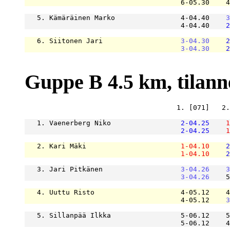
                                      6-05.30    4
   5. Kämäräinen Marko                4-04.40    
3
                                      4-04.40    
2
   6. Siitonen Jari                   
3-04.30
2
3-04.30
2
Guppe B 4.5 km, tilanne 
                                     1. [071]   2.
   1. Vaenerberg Niko                 
2-04.25
1
2-04.25
1
   2. Kari Mäki                       
1-04.10
2
1-04.10
2
   3. Jari Pitkänen                   
3-04.26
3
3-04.26
    5
   4. Uuttu Risto                     4-05.12    4
                                      4-05.12    
3
   5. Sillanpää Ilkka                 5-06.12    5
                                      5-06.12    4