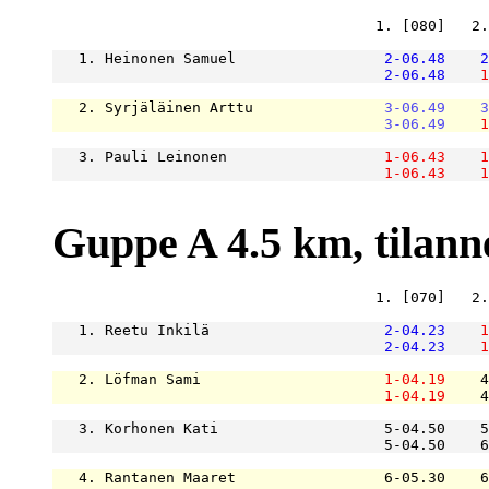
                                     1. [080]   2.
   1. Heinonen Samuel                 
2-06.48
2
2-06.48
1
   2. Syrjäläinen Arttu               
3-06.49
3
3-06.49
1
   3. Pauli Leinonen                  
1-06.43
1
1-06.43
1
Guppe A 4.5 km, tilanne 
                                     1. [070]   2.
   1. Reetu Inkilä                    
2-04.23
1
2-04.23
1
   2. Löfman Sami                     
1-04.19
    4
1-04.19
    4
   3. Korhonen Kati                   5-04.50    5
                                      5-04.50    6
   4. Rantanen Maaret                 6-05.30    6