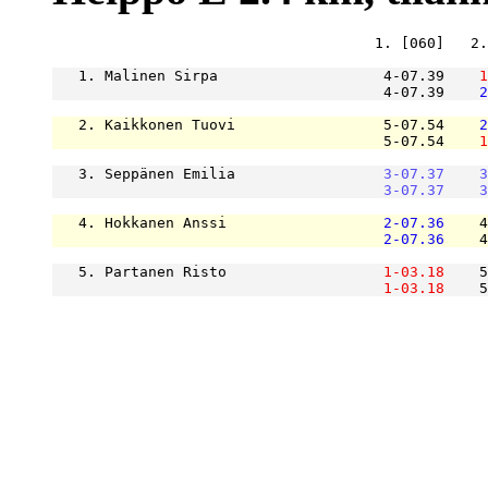
                                     1. [060]   2.
   1. Malinen Sirpa                   4-07.39    
1
                                      4-07.39    
2
   2. Kaikkonen Tuovi                 5-07.54    
2
                                      5-07.54    
1
   3. Seppänen Emilia                 
3-07.37
3
3-07.37
3
   4. Hokkanen Anssi                  
2-07.36
    4
2-07.36
    4
   5. Partanen Risto                  
1-03.18
    5
1-03.18
    5