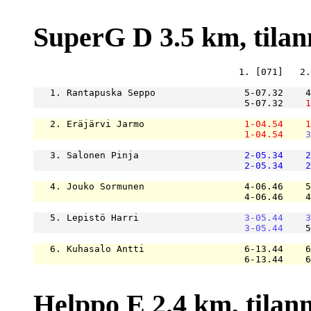
SuperG D 3.5 km, tilanne
                                     1. [071]   2.
   1. Rantapuska Seppo                5-07.32    4
                                      5-07.32    
1
   2. Eräjärvi Jarmo                  
1-04.54
1
1-04.54
3
   3. Salonen Pinja                   
2-05.34
2
2-05.34
2
   4. Jouko Sormunen                  4-06.46    5
                                      4-06.46    4
   5. Lepistö Harri                   
3-05.44
3
3-05.44
    5
   6. Kuhasalo Antti                  6-13.44    6
                                      6-13.44    6
Helppo E 2.4 km, tilanne