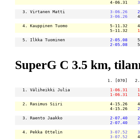
                                      4-06.31    
3
   3. Virtanen Matti                  
3-06.26
2
3-06.26
    4
   4. Kauppinen Tuomo                 5-11.32    4
                                      5-11.32    
1
   5. Ilkka Tuominen                  
2-05.08
    5
2-05.08
    5
SuperG C 3.5 km, tilanne
                                     1. [070]   2.
   1. Väliheikki Julia                
1-06.31
1
1-06.31
1
   2. Rasimus Siiri                   4-15.26    4
                                      4-15.26    
2
   3. Raento Jaakko                   
2-07.40
2
2-07.40
3
   4. Pekka Ottelin                   
3-07.52
3
3-07.52
    4